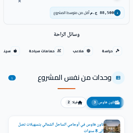
أقل من متوسط المشروع
88,500 ج.م
↓
وسائل الراحة
حراسة
ملاعب
حمامات سباحة
سينما
وحدات من نفس المشروع
5
تاون هاوس
فيلا
2
3
تاون هاوس في أوجامي الساحل الشمالي بتسهيلات تصل
إلي 8 سنوات