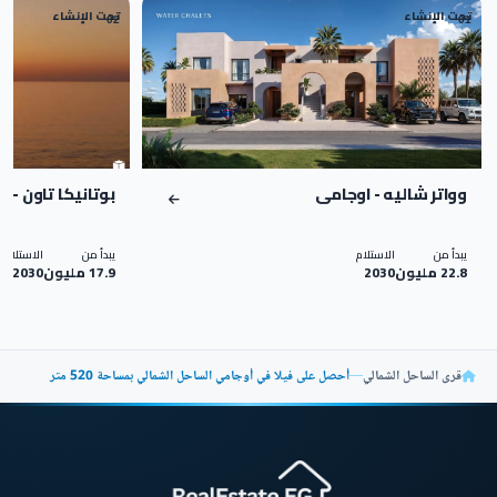
تحت الإنشاء
تحت الإنشاء
02
01
وواتر شاليه - اوجامى
بوتانيكا تاون - 
يبدأ من
الاستلام
يبدأ من
الاستلام
22.8 مليون
2030
17.9 مليون
2030
قرى الساحل الشمالي
—
أحصل على فيلا في أوجامي الساحل الشمالي بمساحة 520 متر