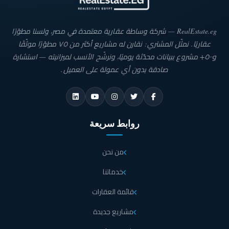
RealEstate.eg — شركة وساطة عقارية معتمدة في مصر، ولسنا مطوّرًا
عقاريًا. نمثّل المشتري: نقارن له مشاريع أكثر من ٧٥ مطوّرًا موثّقًا
و٥٠٠+ مشروع ببيانات محدّثة يوميًا، ونرشّح الأنسب لميزانيته — استشارة
صادقة بدون أي عمولة على العميل.
روابط سريعة
من نحن
خدماتنا
قائمة العقارات
مشاريع جديدة