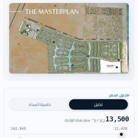
اضغط للتكبير
تحليل السعر
تحليل
حاسبة السداد
13,500
ج.م / م² · سعر هذه الوحدة
142,943
12,420