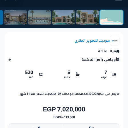
سوديك للتطوير العقاري
فيلا
متاحة
أوجامي رأس الحكمة
520
5
7
غرف
حمام
m²
يطل على البحر
2027
تحديث السعر: منذ 11 شهر
مخططات الوحدات
29
7,020,000 EGP
13,500 EGP/m²