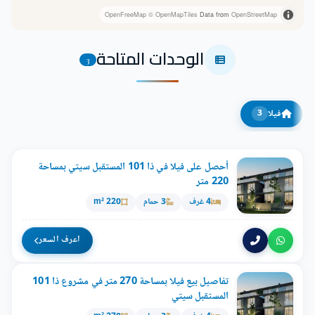
OpenFreeMap
© OpenMapTiles
Data from
OpenStreetMap
الوحدات المتاحة
3
فيلا
3
أحصل على فيلا في ذا 101 المستقبل سيتي بمساحة
220 متر
4 غرف
3 حمام
220 m²
اعرف السعر
تفاصيل بيع فيلا بمساحة 270 متر في مشروع ذا 101
المستقبل سيتي