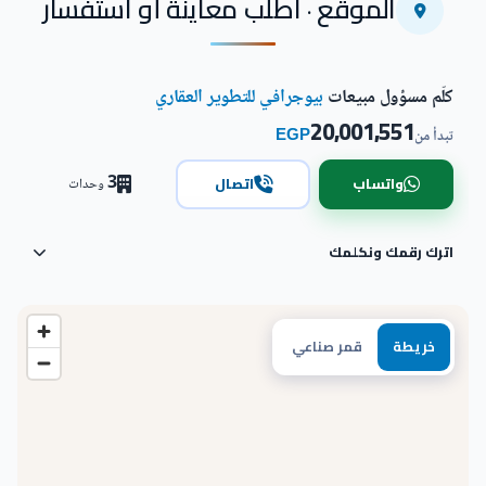
اضغط للتكبير
الموقع · اطلب معاينة أو استفسار
كلّم مسؤول مبيعات
بيوجرافي للتطوير العقاري
20,001,551
EGP
تبدأ من
3
واتساب
اتصال
وحدات
اترك رقمك ونكلمك
خريطة
قمر صناعي