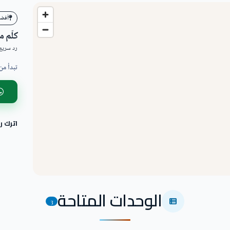
أفضل ا
كلّم 
رد سريع 
تبدأ من
اترك 
الوحدات المتاحة
3