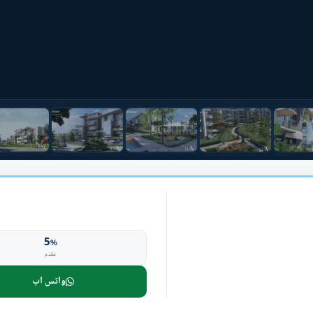
5
%
مقدم
واتس اب