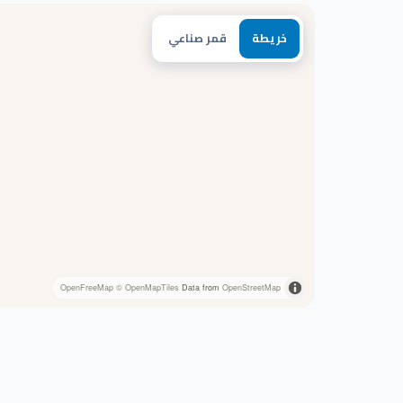
خريطة
قمر صناعي
OpenFreeMap
© OpenMapTiles
Data from
OpenStreetMap