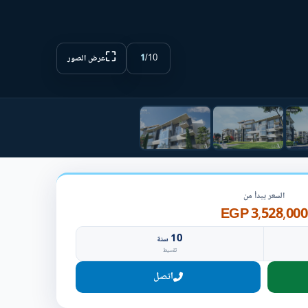
⛶
1
/
10
عرض الصور
السعر يبدأ من
3,528,000 EGP
10
سنة
تقسيط
اتصل