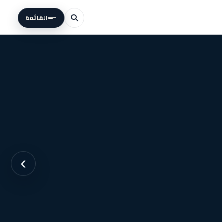
القائمة
›