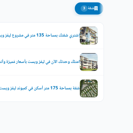
شقة
3
إشتري شقتك بمساحة 135 متر في مشروع ليفز ويست أكتوبر
امتلك وحدتك الآن في ليفز ويست بأسعار مُميزة وأن
شقة بمساحة 175 متر أسكن في كمبوند ليفز ويست أكتوبر