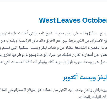
دنج سابقًا) وذلك علي أرض مدينة الشيخ زايد والتي أطلقت عليه ليفز وي
وقع الاستراتيجي الذي يربط بين أهم الطرق والمحاور الرئيسية ويقترب من 
احات الخضراء الشاسعة فضلا عن وحدات ليفز ويست السكنية التي تتسم با
علان عن أسعار لا تقارن تمكنك من شراء الوحدة بسهولة، وطرحها لطرق سد
حصل على وحدة مميزة تليق بك وبعائلتك وتوفر لك كافة الخدمات التي تتطلع
ليفز ويست أكتوبر
 أهم ما يميز مشروع ليفز ويست leaves west بيوجرافي والذي جذب إليه الكثير من العملاء هو الموقع ا
آت الهامة بالمنطقة.