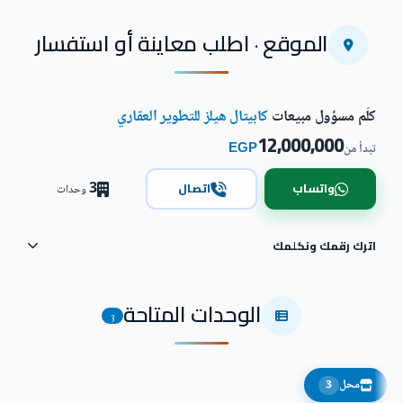
الموقع · اطلب معاينة أو استفسار
كلّم مسؤول مبيعات
كابيتال هيلز للتطوير العقاري
12,000,000
EGP
تبدأ من
3
واتساب
اتصال
وحدات
اترك رقمك ونكلمك
الوحدات المتاحة
3
محل
3