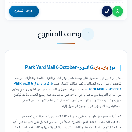
اعرف السعر
وصف المشروع
مول
بارك يارد
6 أكتوبر - Park Yard Mall 6 October
لكل الراغبين في الحصول على وحدة عمل توفر لك الرفاهية الكاملة وتعطيك الفرصة
للحصول على الربح المتكامل، فهنا مكانك الأمثل حيث
بارك يارد مول 6 اكتوبر Park
Yard Mall 6 October
صاحب الموقع المميز وذلك بالسادس من أكتوبر والذي يعتبر
من المزايا الفريدة من نوعها والتي حازت على ما يبحث عنه جميع العملاء وذلك ليكون
مول بارك يارد 6 أكتوبر بالقرب من أشهر المناطق التي تضم أكبر عدد من المباني
السكنية وبذلك يسهل على الجميع الوصول إليه.
كما أن تصاميم مول بارك يارد فهي مزودة بكافة المقاييس العالمية التي تجمع بين
الرفاهية الكاملة و التقدم التام والأبداع، فضلاً عن الحرص الكامل على تشييده على أكبر
مساحة ليكون للبلازا الواسعة و اللاند سكيب نسبة كييرة منها وبذلك نقدم لك الراحة