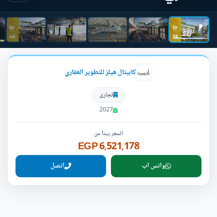
كابيتال هيلز للتطوير العقاري
تجارى
2027
السعر يبدأ من
6,521,178 EGP
واتس اب
اتصل