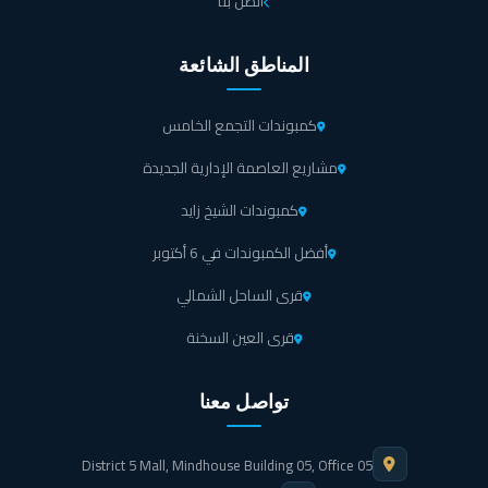
اتصل بنا
للوحدات التجارية التي يبلغ عددها 74 وحدة بمساحات تبدأ
من 15 متر مربع تصل إلى 103 متر مربع، ويصل ارتفاعها إلى
المناطق الشائعة
3.5 متر.
كمبوندات التجمع الخامس
الدور الثاني والثالث منقسمين إلى الجزء الإداري التي تبلغ عدد
مشاريع العاصمة الإدارية الجديدة
وحداته 34، والقسم الطبي في بارك يارد مول 6 اكتوبر التي
تصل عدد وحداته إلى 35، بينما تبدأ مساحة الوحدات الإدارية
كمبوندات الشيخ زايد
من 34 متر مربع وصولاً إلى 152 متر مربع، ومساحة الوحدات
أفضل الكمبوندات في 6 أكتوبر
الطبية في مول بارك يارد اكتوبر تبدأ من 23 متر مربع إلى 154
قرى الساحل الشمالي
متر مربع.
قرى العين السخنة
أهم مميزات مول بارك يارد 6 اكتوبر
تواصل معنا
مول بارك يارد أكتوبر يقدم لك بيئة عمل مصممة بشكل عصري راقي حيث أنه تم الجميع
بين كافة العوامل التي تصب نحو الرفاهية الكاملة و الرقي ونجدها بالفعل داخله حيث
يعطيك فرصة مميزة للحصول على وحدة مثلى تحقق من خلالها بالدعم الكامل الارباح
District 5 Mall, Mindhouse Building 05, Office 05
التي تحلم بها، وتتمثل تلك المزايا فيما يلي: