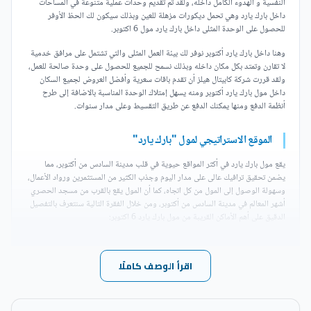
النفسية و الهدوء الكامل داخله، ولقد تم تقديم وحدات عملية متنوعة في المساحات
داخل بارك يارد وهي تحمل ديكورات مزهلة للعين وبذلك سيكون لك الحظ الأوفر
للحصول على الوحدة المثلى داخل بارك يارد مول 6 اكتوبر.
وهنا داخل بارك يارد أكتوبر نوفر لك بيئة العمل المثلى والتي تشتمل على مرافق خدمية
لا تقارن وتمتد بكل مكان داخله وبذلك نسمح للجميع للحصول على وحدة صالحة للعمل،
ولقد قررت شركة كابيتال هيلز أن تقدم باقات سعرية وأفضل العروض لجميع السكان
داخل مول بارك يارد أكتوبر ومنه يسهل إمتلاك الوحدة المناسبة بالاضافة إلى طرح
أنظمة الدفع ومنها يمكنك الدفع عن طريق التقسيط وعلى مدار سنوات.
الموقع الاستراتيجي لمول "بارك يارد"
يقع مول بارك يارد في أكثر المواقع حيوية في قلب مدينة السادس من أكتوبر، مما
يضمن تحقيق ترافيك عالى على مدار اليوم وجذب الكثير من المستثمرين ورواد الأعمال،
وسهولة الوصول إلى المول من كل اتجاه، كما أن المول يقع بالقرب من مسجد الحصري
أشهر المعالم في مدينة السادس من أكتوبر، ومن خلال الفقرة التالية سنتعرف بالتفصيل
الدقيق على أهم الأماكن القريبة من مول بارك يارد 6 اكتوبر:
يوجد بارك يارد مول 6 اكتوبر Park Yard Mall 6 October
اقرأ الوصف كاملًا
بالقرب من كمبوند صن كابيتال 6 أكتوبر، وكمبوند ماونتن فيو
تشيل أوت بارك أكتوبر.