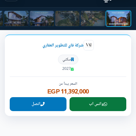
شركة فاي للتطوير العقاري
سكني
2027
السعر يبدأ من
11,392,000 EGP
واتس اب
اتصل