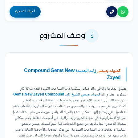
اعرف السعر
وصف المشروع
كمبوند جيمس
زايد الجديدة Compound Gems New
Zayed
لعشاق الفخامة والرقي والوحدات السكنية ذات المساحات الكبيرة تقدم شركة فاي
للتطوير العقاري لك
كمبوند جيمس الشيخ زايد Gems New Zayed Compound
الذي سينقلك إلى عالم من الإبداع والجمال بتصميمات عالمية أشرف عليها أفضل
الاستشاريين في مجال الهندسة والتصميم، حيث قامت الشركة المطورة بالاهتمام بكافة
التفاصيل التي يحتاج إليها السكان للتمتع بالحياة السهلة والمريحة من خلال انتقاء أفضل
المواقع الاستراتيجية في مدينة الشيخ زايد الراقية التي أصبحت منطقة جذب سكاني
لسهولة الوصول إليها وقربها من جميع الخدمات، كما اتسم كمبوند جيمس بالشقق
السكنية والفيلات ذات المساحات المتنوعة التي توفر المرونة والأريحية للعملاء لاختيار
ما يناسبهم من الوحدات بتصميمات عصرية أنيقة وأسعار مغرية للشراء، حيث يعتبر