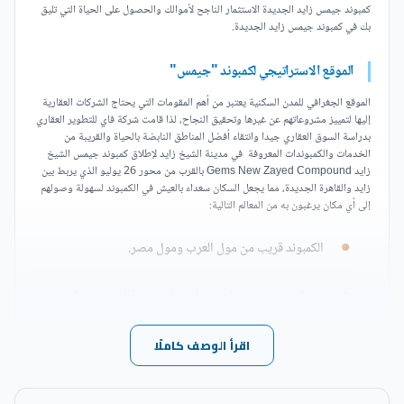
كمبوند جيمس زايد الجديدة الاستثمار الناجح لأموالك والحصول على الحياة التي تليق
بك في كمبوند جيمس زايد الجديدة.
الموقع الاستراتيجي لكمبوند "جيمس"
الموقع الجغرافي للمدن السكنية يعتبر من أهم المقومات التي يحتاج الشركات العقارية
إليها لتمييز مشروعاتهم عن غيرها وتحقيق النجاح، لذا قامت شركة فاي للتطوير العقاري
بدراسة السوق العقاري جيدا وانتقاء أفضل المناطق النابضة بالحياة والقريبة من
الخدمات والكمبوندات المعروفة في مدينة الشيخ زايد لإطلاق كمبوند جيمس الشيخ
زايد Gems New Zayed Compound بالقرب من محور 26 يوليو الذي يربط بين
زايد والقاهرة الجديدة، مما يجعل السكان سعداء بالعيش في الكمبوند لسهولة وصولهم
إلى أي مكان يرغبون به من المعالم التالية:
الكمبوند قريب من مول العرب ومول مصر.
يقع كمبوند جيمس الشيخ زايد على بعد دقائق من ميدان
جهينة.
اقرأ الوصف كاملًا
يفصل المدينة عن مستشفى زايد العام دقائق.