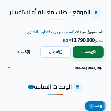
الموقع · اطلب معاينة أو استفسار
كلّم مسؤول مبيعات
المصرية جروب للتطوير العقاري
13,790,000
EGP
تبدأ من
3
واتساب
اتصال
وحدات
اترك رقمك ونكلمك
الوحدات المتاحة
3
فيلا
3