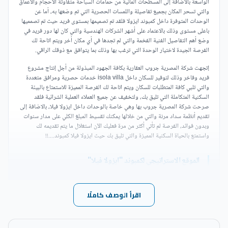
الواسعة بالاضافة إلى المسطحات المائية من حمامات السباحة متفاوتة الاحجام والاعماق
والتي تسحر المكان بجميع تفاصيلة واللمسات الحصرية التي تم وضعها به، أما عن
الوحدات المتوفرة داخل كمبوند ايزولا فلقد تم تصميمها بمستوى فريد حيث تم تصمميها
باعلى مستوى وذلك بالاعتماد على أشهر الشركات الهندسية والتي كان لها دور فريد في
وضع أهم التفاصيل الفنية الفخمة والتي لم تجدها في أي مكان أخر ويتم اتاحة لك
الفرصة الجيدة لاختيار الوحدة التي ترغب بها وذلك بما يتوافق مع ذوقك الراقي.
إتجهت شركة المصرية جروب العقارية بكافة الجهود المبذولة من أجل إنتاج مشروع
فريد وفاخر وذلك لتوفير للسكان داخل isola villa خدمات حصرية ومرافق متعددة
والتي تلبي كافة المتطلبات للسكان ويتم اتاحة لك الفرصة المميزة للاستمتاع بالبيئة
السكنية المتكاملة التي تليق بك، ولتخفيف عن جميع العملاء العملية الشرائية فلقد
صرحت شركة المصرية جروب بها وهي خاصة بالوحدات داخل ايزولا فيلا، بالاضافة إلى
تقديم أنظمة سداد مرنة والتي من خلالها يمكنك تقسيط المبلغ الكلي على مدار سنوات
وبدون فوائد، الفرصة لم تأتي أكثر من مرة فعليك الآن استغلال ما يتم تقديمه لك
واستمتع بالحياة السكنية المميزة والتي تليق بك حيث ايزولا فيلا كمبوند....!!
الموقع الاستراتيجي لكمبوند "ايزولا فيلا"
في قلب مدينة أكتوبر لقد إنطلقت شركة المصرية جروب بمشروع استثنائي فريد من
نوعه حيث أطلقت عليه اسم كمبوند ايزولا فيلا والذي يقع بالحديد في منطقة الحزام
اقرأ الوصف كاملًا
الأخضر بالشيخ زايد، كما أنه يقترب من أشهر المحاور الرئيسية لطريق الإسكندرية
الصحراوي والدائري الأوسطي مما يسهل عليك الوصول في أقل الدقائق، أما عن أشهر
الميادين الشهيرة فنجد ايزولا فيلا يجاورها بمسافة قصيرة جداً.