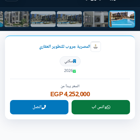
المصرية جروب للتطوير العقاري
سكني
2026
السعر يبدأ من
4,252,000 EGP
واتس اب
اتصل