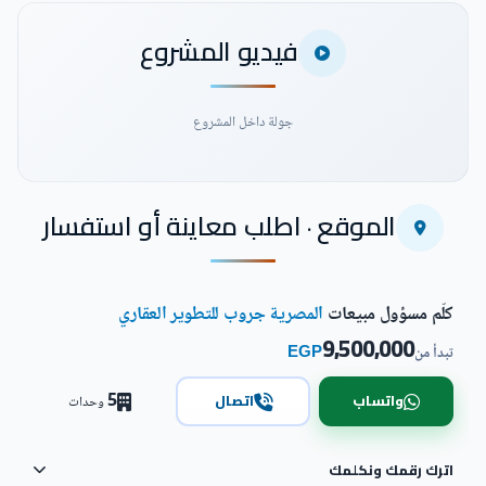
فيديو المشروع
جولة داخل المشروع
الموقع · اطلب معاينة أو استفسار
شاهد فيديو المشروع
كلّم مسؤول مبيعات
المصرية جروب للتطوير العقاري
9,500,000
EGP
تبدأ من
5
واتساب
اتصال
وحدات
اترك رقمك ونكلمك