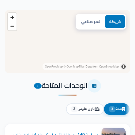
خريطة
قمر صناعي
OpenFreeMap
© OpenMapTiles
Data from
OpenStreetMap
الوحدات المتاحة
5
شقة
تاون هاوس
2
3