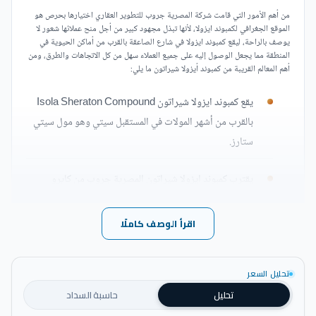
من أهم الأمور التي قامت شركة المصرية جروب للتطوير العقاري اختيارها بحرص هو
الموقع الجغرافي لكمبوند ايزولا، لأنها تبذل مجهود كبير من أجل منح عملائها شعور لا
يوصف بالراحة، ليقع كمبوند ايزولا في شارع الصاعقة بالقرب من أماكن الحيوية في
المنطقة مما يجعل الوصول إليه على جميع العملاء سهل من كل الاتجاهات والطرق، ومن
أهم المعالم القريبة من كمبوند أيزولا شيراتون ما يلي:
يقع كمبوند ايزولا شيراتون Isola Sheraton Compound
بالقرب من أشهر المولات في المستقبل سيتي وهو مول سيتي
ستارز.
يقترب كمبوند ايزولا شيراتون المصرية جروب من كايرو
فيستيفال.
اقرأ الوصف كاملًا
سهولة الذهاب من كمبوند ايزولا شيراتون إلى مطار القاهرة
الدولي خلال وقت قصير.
تحليل السعر
تعد المسافة الفاصلة بين ايزولا شيراتون هليوبوليس والنادي
تحليل
حاسبة السداد
الأهلي قصيرة للغاية.