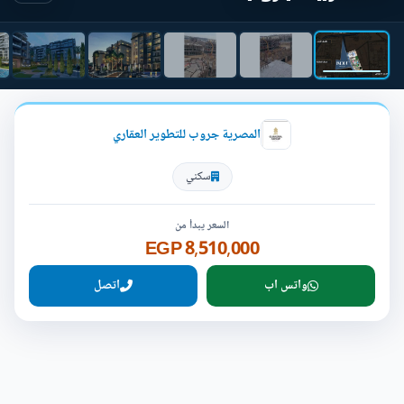
المصرية جروب للتطوير العقاري
سكني
السعر يبدأ من
8,510,000 EGP
واتس اب
اتصل