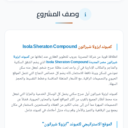
وصف المشروع
كمبوند ايزولا شيراتون
Isola Sheraton Compound
انطلاقة قوية من شركة المصرية جروب للتطوير العقاري عند إعلانها عن
كمبوند ايزولا
شيراتون مصر الجديدة Isola Sheraton Compound
الذي يضم الشقق السكنية
والمتاجر والمكاتب الإدارية في آن واحد تحت مظلة صرح ضخم، لجعل منه سكن
نموذجي للسكن وبيئة نافعة للاستثمار، لأنه يضم كل خصائص النجاح التي تشمل الموقع
الحيوي والتصميمات الراقية، مع الأسعار المذهلة المنافسة وخطط التقسيط والحجز
السهلة.
كمبوند ايزولا شيراتون أول صرح سكني يشمل كل الوسائل الخدمية والمزايا التي تجعل
منه محط أنظار الجميع بالقرب من أكثر المواقع أهمية والمحاور الحيوية، فضلاً عن
التصميمات المبهرة مما أدى إلى جذب الكثير من العملاء والمستثمرين، لاستثمار في مكان
يجمع بين الرفاهية والتميز والأمان وقم ببناء منزل أحلامك في كمبوند شامل.
الموقع الاستراتيجي لكمبوند "ايزولا شيراتون"