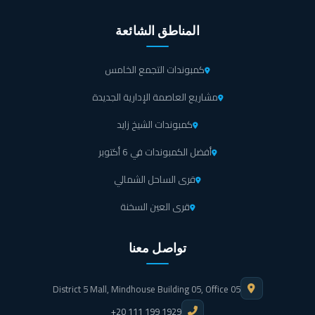
كل ما تحتاج إليه لحياة تغمرها الراحة والبهجة، بما في ذلك
خدمات النظافة بشكل دوري من أجل توفير مناخ صحي للسكن.
المناطق الشائعة
مع مشروع El Masria Group كن مطمئن بفضل أنظمة
كمبوندات التجمع الخامس
المراقبة الشاملة التي تحميك وتراقب محيطك بشكل دقيق
مشاريع العاصمة الإدارية الجديدة
وفعال.
كمبوندات الشيخ زايد
طاقم الحراسة المتخصص في كمبوند ايزولا شيراتون مصر
أفضل الكمبوندات في 6 أكتوبر
الجديدة الذي يقدم خدمات أمنية لضمان لك الهدوء والطمأنينة
قرى الساحل الشمالي
في كل وقت، مع كاميرات المراقبة التي ترصد كافة الأنشطة
خلال 24 ساعة.
قرى العين السخنة
يشعر القاطنين في كمبوند Isola الراحة والسلام عندما يعرفون
تواصل معنا
أنه مجهز بأنظمة إطفاء موثوق مما يساهم في تقليل الحوادث
والإصابات الجسدية.
District 5 Mall, Mindhouse Building 05, Office 05
+20 111 199 1929