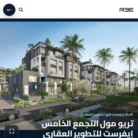
شركة إيفرست فيو للتطوير العقاري
تريو مول التجمع الخامس
إيفرست للتطوير العقاري
⛶
عرض الص