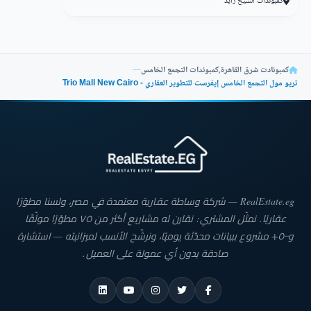
كمبوندات الشيخ زايد
يمكنك الآن الحصول على الوحدة التي تبحث عنها لمشروع الاستثماري في أكبر صرح
بالتجمع الخامس، الذي يوفر لك وحدات تجارية وإدارية وطبية على مساحات مختلفة
لتختار منها ما يناسب احتياجاتك ونوعية نشاطك، ويمكن التعرف على المساحات
المتاحة بمول تريو التجمع الخامس على النحو التالي:
كمبونادت شرق القاهرة
,
كمبوندات التجمع الخامس
—
تريو مول التجمع الخامس إيفرست للتطوير العقاري - Trio Mall New Cairo
تبدأ مساحة الوحدات التجارية في مول تريو التجمع الخامس
من 35 متر مربع.
تبدأ مساحة الوحدات الطبية والعيادات في مول تريو القاهرة
الجديدة من 31 متر مربع.
RealEstate.eg — شركة وساطة عقارية معتمدة في مصر، ولسنا مطوّرًا
أهم مميزات مول تريو التجمع الخامس
عقاريًا. نمثّل المشتري: نقارن له مشاريع أكثر من ٧٥ مطوّرًا موثّقًا
و٥٠٠+ مشروع ببيانات محدّثة يوميًا، ونرشّح الأنسب لميزانيته — استشارة
ينفرد مول تريو القاهرة الجديدة بكافة عوامل النجاح والتميز حيث يوفر لعملائه
الامتيازات التي تضمن لهم الرفاهية والراحة والاستمتاع بالتواجد في المول سواء للعمل
صادقة بدون أي عمولة على العميل.
أو للتسوق، ويمكن التعرف على المميزات التي تقدمها شركة إيفرست من خلال
مول تريو القاهرة الجديدة على النحو التالي:
الموقع المتميز الذي يتمتع به تريو مول التجمع الخامس يُشكل