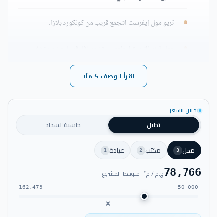
تريو مول إيفرست التجمع قريب من كونكورد بلازا.
مول تريو التجمع الخامس يبعد مسافة قريبة من مستشفى
النزهة الولي.
اقرأ الوصف كاملًا
يسهل الوصول إلى مول تريو القاهرة الجديدة عبر الطريق
الدائري.
تحليل السعر
تحليل
حاسبة السداد
يمكن الوصول من مول تريو التجمع إلى مطار القاهرة في
غضون دقائق.
محل
مكتب
عيادة
1
2
3
يفصل مول تريو التجمع الخامس عن الجامعة الأمريكية
78,766
ج.م / م² · متوسط المشروع
خطوات.
162,473
50,000
يجاور مول تريو القاهرة الجديدة مشروع بوتيك فيلدج، وزيد