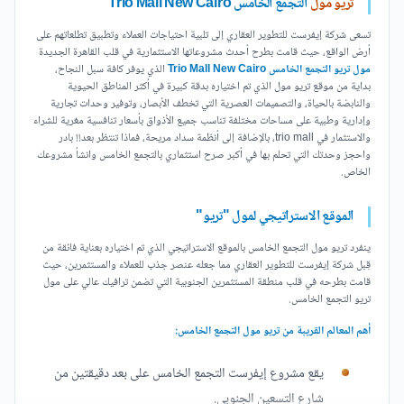
تريو مول
التجمع الخامس Trio Mall New Cairo
تسعى شركة إيفرست للتطوير العقاري إلى تلبية احتياجات العملاء وتطبيق تطلعاتهم على
أرض الواقع، حيث قامت بطرح أحدث مشروعاتها الاستثمارية في قلب القاهرة الجديدة
مول تريو التجمع الخامس Trio Mall New Cairo
الذي يوفر كافة سبل النجاح،
بداية من موقع تريو مول الذي تم اختياره بدقة كبيرة في أكثر المناطق الحيوية
والنابضة بالحياة، والتصميمات العصرية التي تخطف الأبصار، وتوفير وحدات تجارية
وإدارية وطبية على مساحات مختلفة تناسب جميع الأذواق بأسعار تنافسية مغرية للشراء
والاستثمار في trio mall، بالإضافة إلى أنظمة سداد مريحة، فماذا تنتظر بعد!! بادر
واحجز وحدتك التي تحلم بها في أكبر صرح استثماري بالتجمع الخامس وانشأ مشروعك
الخاص.
الموقع الاستراتيجي لمول "تريو"
ينفرد تريو مول التجمع الخامس بالموقع الاستراتيجي الذي تم اختياره بعناية فائقة من
قِبل شركة إيفرست للتطوير العقاري مما جعله عنصر جذب للعملاء والمستثمرين، حيث
قامت بطرحه في قلب منطقة المستثمرين الجنوبية التي تضمن ترافيك عالي على مول
تريو التجمع الخامس.
أهم المعالم القريبة من تريو مول التجمع الخامس:
يقع مشروع إيفرست التجمع الخامس على بعد دقيقتين من
شارع التسعين الجنوبي.