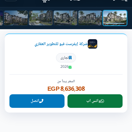
شركة إيفرست فيو للتطوير العقاري
تجارى
2026
السعر يبدأ من
8,636,308 EGP
واتس اب
اتصل