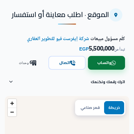
الموقع · اطلب معاينة أو استفسار
كلّم مسؤول مبيعات
شركة إيفرست فيو للتطوير العقاري
5,500,000
EGP
تبدأ من
6
واتساب
اتصال
وحدات
اترك رقمك ونكلمك
خريطة
قمر صناعي