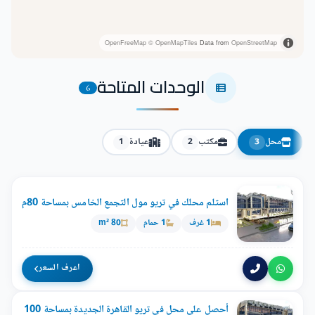
OpenFreeMap
© OpenMapTiles
Data from
OpenStreetMap
الوحدات المتاحة
6
محل
مكتب
عيادة
1
2
3
استلم محلك في تريو مول التجمع الخامس بمساحة 80م
1 غرف
1 حمام
80 m²
اعرف السعر
أحصل على محل في تريو القاهرة الجديدة بمساحة 100