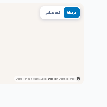
خريطة
قمر صناعي
OpenFreeMap
© OpenMapTiles
Data from
OpenStreetMap