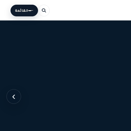
القائمة
›