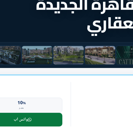
قاهرة الجديدة
لعقاري
10
%
مقدم
واتس اب