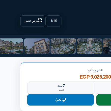
⛶
1
/
16
عرض الصور
السعر يبدأ من
9,026,200 EGP
7
سنة
تقسيط
اتصل