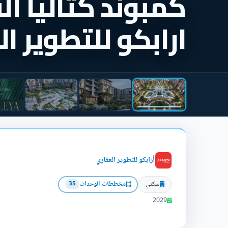
كمبوند كتاليا ال
ارابكو للتطوير ا
أرابكو للتطوير العقاري
سكني
مخططات الوحدات
35
2029