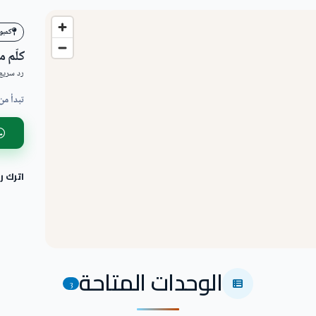
كمبو
كلّم 
رد سريع 
تبدأ من
اترك 
الوحدات المتاحة
3