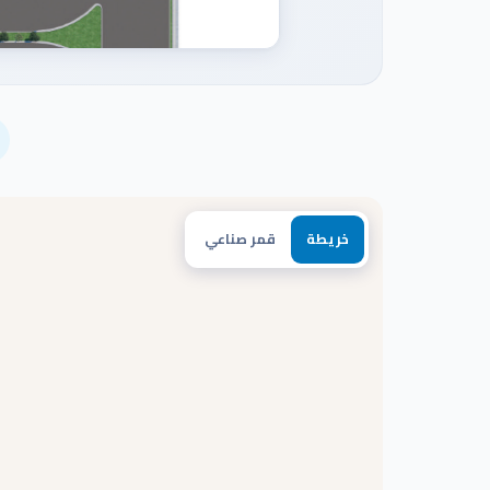
خريطة
قمر صناعي