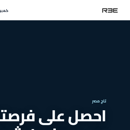
كمبو
تاج مصر
احصل على فرصتك