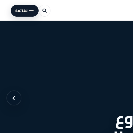
القائمة
›
وع