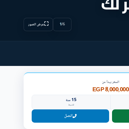
 لك
⛶
1
/
6
عرض الصور
السعر يبدأ من
8,000,000 EGP
15
سنة
تقسيط
اتصل