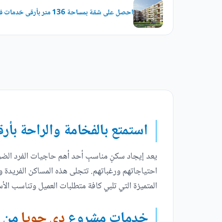
احصل على شقة بمساحة 136 متر بأرقى خدمات في دي جويا
استمتع بالفخامة والراحة بأ
يعد إيجاد سكنٍ مناسبٍ أحد أهم حاجيات الفرد الضر
احتياجاتهم ورغباتهم. تتجلى هذه المساكن الفريدة وا
المتميزة التي تلبي كافة متطلبات العميل وتناسب 
خدمات مشروع
دي جويا
من ش