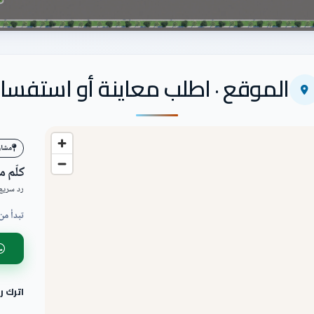
الموقع · اطلب معاينة أو استفسار
مشاري
كلّم 
رد سريع 
تبدأ من
اترك 