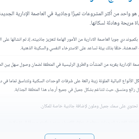
و واحد من أكثر المشروعات تميزًا وجاذبية في العاصمة الإدارية الجديد
اة مريحة وهادئة لسكانها.
بوند دي جويا العاصمة الادارية من الأمور الهامة لتعزيز جاذبيته، إذ تم انشائها على ا
المدهشة، خلقًا بذلك بيئة تساعد على الاسترخاء النفسي والسكينة الذهنية.
 الإدارية يقربه من المنشآت والطرق الرئيسية في المنطقة لضمان وصول سهل بين الد
الأنواع النباتية الملوّنة زينة رائعة على شُرفات الوحدات السكنية وتتناسق تماما في 
ل رائع ومتسق، حيث تتناغم بشكل جميل في جميع أرجاء هذا المنطقة الجذابة.
يرة تحتوي على سمك جميل وملون لإضافة جاذبية خاصة للمكان.
قة اللازمة للوحدات وينظم استهلاك الكهرباء، ويتميز بكونه صديقًا للبيئة ولا يتسبب ف