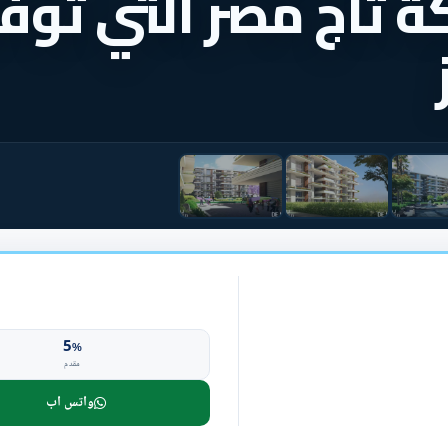
 تاج مصر التي توفر
5
%
مقدم
واتس اب