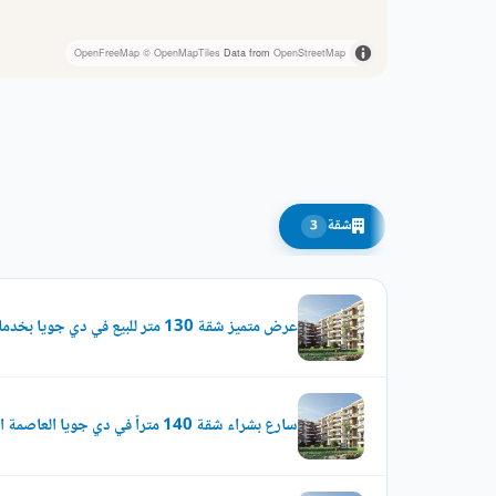
OpenFreeMap
© OpenMapTiles
Data from
OpenStreetMap
شقة
3
عرض متميز شقة 130 متر للبيع في دي جويا بخدمات مميزة
سارع بشراء شقة 140 متراً في دي جويا العاصمة الجديدة بخدمات متعددة