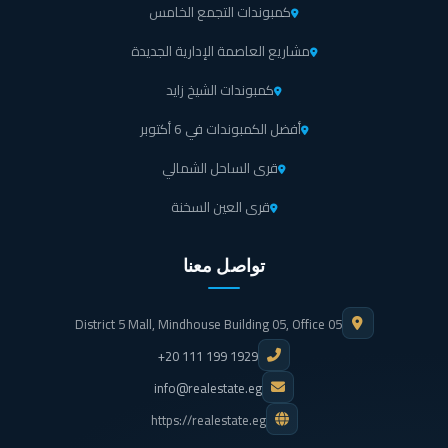
كمبوندات التجمع الخامس
مشاريع العاصمة الإدارية الجديدة
هناك خدمة انترنت سريعة متوفرة داخل مول ستربيل ووك العاصمة الادارية
وموزعة على كافة الوحدات، وذلك لتسهيل العملية الإنتاجية.
كمبوندات الشيخ زايد
أفضل الكمبوندات في 6 أكتوبر
تعيين عدد من الحراس وأفراد الأمن والتي تعمل على مدار اليوم وذلك
الممتلكات داخل مول ستربيل ووك.
قرى الساحل الشمالي
قرى العين السخنة
كما تم توزيع عدد من الكاميرات المخصصة للمراقبة وذلك لرصد الأحداث
التي تدور على مدار اليوم، لمزيد من الأمان داخل مول ستربيل ووك
العاصمة الإدارية الجديدة.
تواصل معنا
تعيين عدد من عمال النظافة، وخدمة صيانة تعمل على مدار اليوم وذلك
District 5 Mall, Mindhouse Building 05, Office 05
لرصد الأعطال بوحدات ستربيل ووك العاصمة الإدارية الجديدة، لبيئة عملية
مميزة وخالية من المشاكل.
+20 111 199 1929
info@realestate.eg
هناك مولد للكهرباء يعمل تلقائياً إن حدث أي عطل بالوحدات، وذلك لاتاحة
https://realestate.eg
العمل دون عطل في ستربيل ووك العاصمة الإدارية الجديدة.