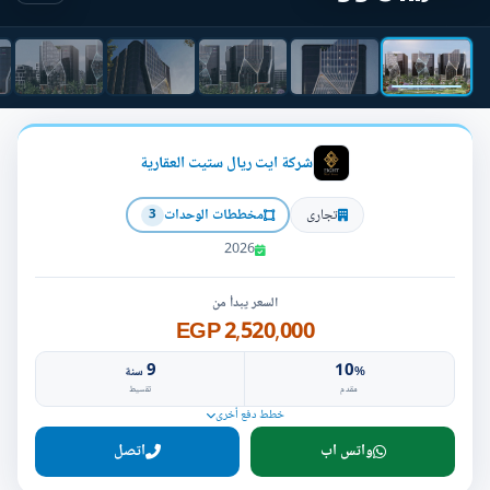
شركة ايت ريال ستيت العقارية
تجارى
مخططات الوحدات
3
2026
السعر يبدأ من
2,520,000 EGP
9
10
%
سنة
مقدم
تقسيط
خطط دفع أخرى
واتس اب
اتصل