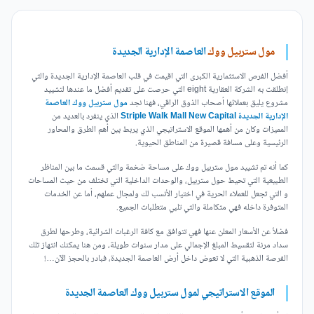
مول ستربيل ووك
العاصمة الإدارية الجديدة
أفضل الفرص الاستثمارية الكبرى التي اقيمت في قلب العاصمة الإدارية الجديدة والتي
إنطلقت به الشركة العقارية eight التي حرصت على تقديم أفضل ما عندها لتشييد
مشروع يليق بعملائها أصحاب الذوق الراقي، فهنا نجد
مول ستربيل ووك العاصمة
الإدارية الجديدة Striple Walk Mall New Capital
الذي ينفرد بالعديد من
المميزات وكان من أهمها الموقع الاستراتيجي الذي يربط بين أهم الطرق والمحاور
الرئيسية وعلى مسافة قصيرة من المناطق الحيوية.
كما أنه تم تشييد مول ستربيل ووك على مساحة ضخمة والتي قسمت ما بين المناظر
الطبيعية التي تحيط حول ستربيل، والوحدات الداخلية التي تختلف من حيث المساحات
و التي تجعل للعملاء الحرية في اختيار الأنسب لك ولمجال عملهم، أما عن الخدمات
المتوفرة داخله فهي متكاملة والتي تلبي متطلبات الجميع.
فضلاً عن الأسعار المعلن عنها فهي تتوافق مع كافة الرغبات الشرائية، وطرحها لطرق
سداد مرنة لتقسيط المبلغ الإجمالي على مدار سنوات طويلة، ومن هنا يمكنك انتهاز تلك
الفرصة الذهبية التي لا تعوض داخل أرض العاصمة الجديدة، فبادر بالحجز الآن…!
الموقع الاستراتيجي لمول ستربيل ووك العاصمة الجديدة