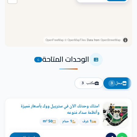
OpenFreeMap
© OpenMapTiles
Data from
OpenStreetMap
الوحدات المتاحة
6
محل
مكتب
3
3
امتلك وحدتك الآن في ستربيل ووك بأسعار مُميزة
وأنظمة سداد مُنوعه
1 غرف
1 حمام
50 m²