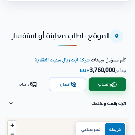
الموقع · اطلب معاينة أو استفسار
كلّم مسؤول مبيعات
شركة ايت ريال ستيت العقارية
3,760,000
EGP
تبدأ من
6
واتساب
اتصال
وحدات
اترك رقمك ونكلمك
خريطة
قمر صناعي