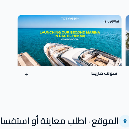
إطلاق جديد
02
سولت مارينا
الموقع · اطلب معاينة أو استفسار