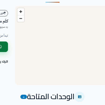
قرى 
كلّم 
رد سريع 
تبدأ من
اترك 
الوحدات المتاحة
12