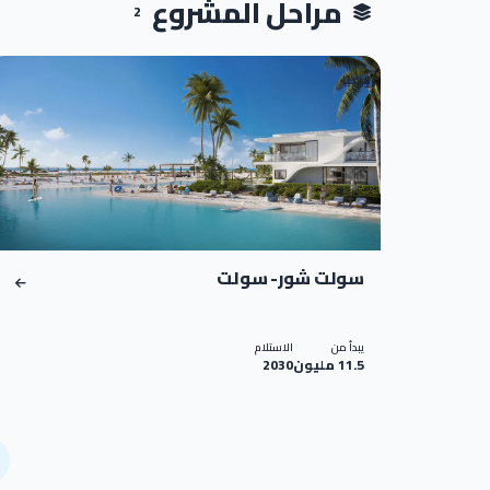
مراحل المشروع
2
قريبًا
01
سولت شور- سولت
يبدأ من
الاستلام
11.5 مليون
2030