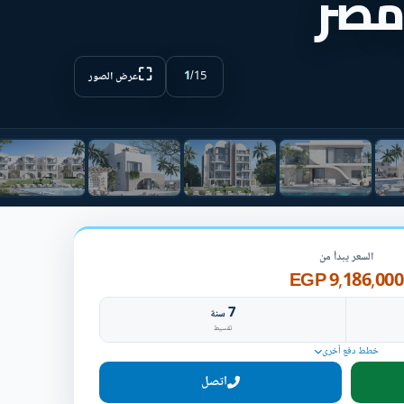
مصر
⛶
1
/
15
عرض الصور
السعر يبدأ من
9,186,000 EGP
7
سنة
تقسيط
خطط دفع أخرى
اتصل