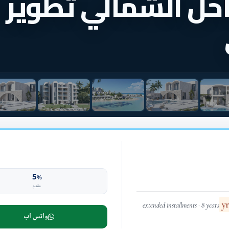
حل الشمالي تطوير 
5
%
مقدم
extended installments · 8 years
واتس اب