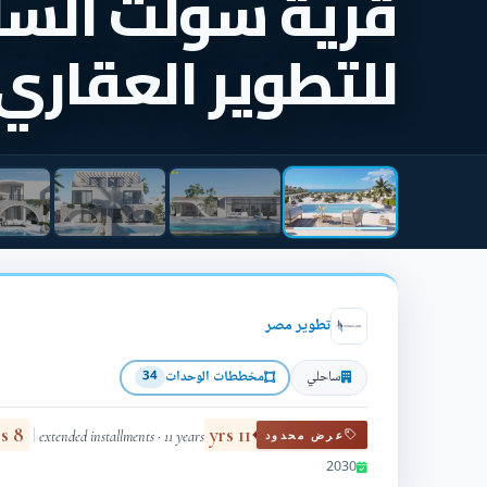
قرية سولت السا
للتطوير العقاري
تطوير مصر
ساحلي
مخططات الوحدات
34
8 yrs
11 yrs
extended installments · 11 years
عرض محدود
2030