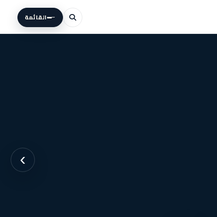
القائمة
›