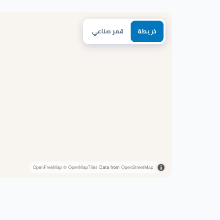
خريطة
قمر صناعي
OpenFreeMap
© OpenMapTiles
Data from
OpenStreetMap