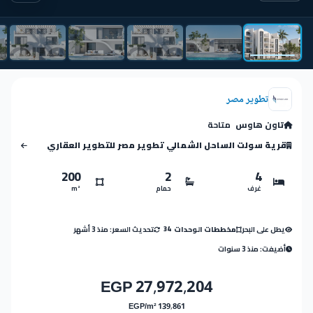
تطوير مصر
تاون هاوس
متاحة
قرية سولت الساحل الشمالي تطوير مصر للتطوير العقاري
200
2
4
غرف
حمام
m²
يطل على البحر
تحديث السعر: منذ 3 أشهر
مخططات الوحدات
34
أضيفت: منذ 3 سنوات
27,972,204 EGP
139,861 EGP/m²