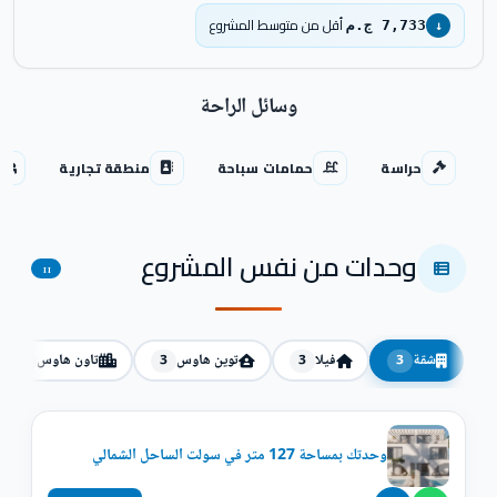
أقل من متوسط المشروع
7,733 ج.م
↓
وسائل الراحة
حراسة
حمامات سباحة
منطقة تجارية
وحدات من نفس المشروع
11
شقة
فيلا
توين هاوس
تاون هاوس
2
3
3
3
وحدتك بمساحة 127 متر في سولت الساحل الشمالي