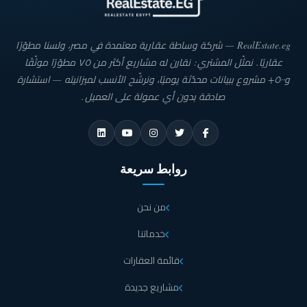
RealEstate.eg — شركة وساطة عقارية معتمدة في مصر، ولسنا مطوّرًا
عقاريًا. نمثّل المشتري: نقارن له مشاريع أكثر من ٧٥ مطوّرًا موثّقًا
و٥٠٠+ مشروع ببيانات محدّثة يوميًا، ونرشّح الأنسب لميزانيته — استشارة
صادقة بدون أي عمولة على العميل.
روابط سريعة
من نحن
خدماتنا
قائمة العقارات
مشاريع جديدة