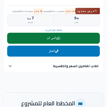
8 yrs
11 yrs
extended to 8 years
extended to 11 years
عرض محدود
7
5
%
سنة
مقدم
تقسيط
خطط دفع أخرى
واتس اب
اتصل
اطلب تفاصيل السعر والتقسيط
المخطط العام للمشروع