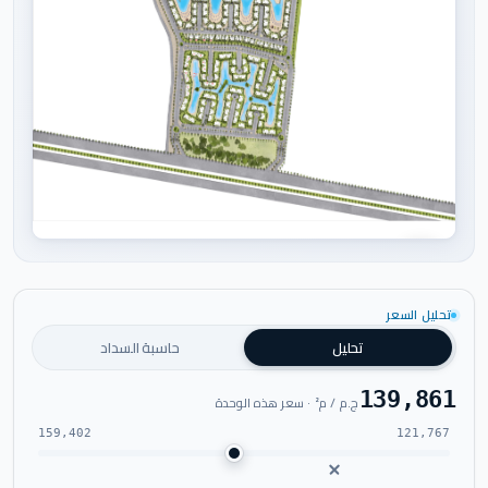
اضغط للتكبير
تحليل السعر
تحليل
حاسبة السداد
139,861
ج.م / م² · سعر هذه الوحدة
159,402
121,767