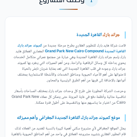
جراند بارك
القاهرة الجديدة
قامت شركة هايد بارك للتطوير العقاري بطرح مرحلة جديدة من
كمبوند جراند بارك
القاهرة الجديدة Grand Park New Cairo Compound
المعماري العملاق هايد
بارك بإسم جراند بارك القاهرة الجديدة وهي عبارة عن مجتمع عمراني متكامل الخدمات
يحوي بداخله كل وسائل الرفاهية والراحة، ومن أهم المميزات التي ينفرد بها كمبوند
جراند بارك وجوده في قلب القاهرة الجديدة التي تعد بمثابة شريان نابض بالحياة
لاحتوائها على أهم الأحياء الحيوية ومناطق الخدمات والأنشطة الاستثمارية بمختلف
أنواعها، بالإضافة إلى قربها من أهم الطرق الرئيسية والمحاور.
وحرصت الشركة المطورة على طرح كل وحدات جراند بارك بمختلف المساحات بأسعار
تنافسية مثالية وأنظمة دفع في غاية المرونة حتى يتمكن كل عملاء Grand Park New
Cairo من اختيار ما يناسبهم منها وبالتقسيط على أطول فترة ممكنة.
موقع كمبوند جراند بارك القاهرة الجديدة الجغرافي وأهم مميزاته
يمثل الموقع الجغرافي لأي مشروع سكني أهمية كبيرة بالنسبة للعديد من العملاء لذلك
قام المطور العقاري بتشييد مشروعه العملاق في واحد من أهم المناطق الحيوية بالقاهرة