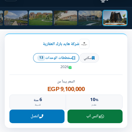
شركة هايد بارك العقارية
سكني
مخططات الوحدات
13
2026
السعر يبدأ من
9,100,000 EGP
6
10
%
سنة
مقدم
تقسيط
واتس اب
اتصل