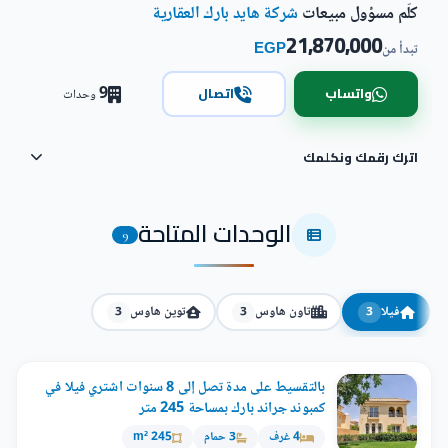
كلّم مسؤول مبيعات
شركة هايد بارك العقارية
21,870,000
EGP
تبدأ من
9
واتساب
اتصال
وحدات
اترك رقمك ونكلمك
الوحدات المتاحة
9
فيلا
تاون هاوس
توين هاوس
3
3
3
بالتقسيط على مدة تصل إلى 8 سنوات اشتري فيلا في
كمبوند جراند بارك بمساحة 245 متر
4 غرف
3 حمام
245 m²