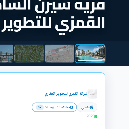
قرية سيزن السا
القمزي للتطوير 
شركة القمزي للتطوير العقاري
ساحلي
مخططات الوحدات
37
2029