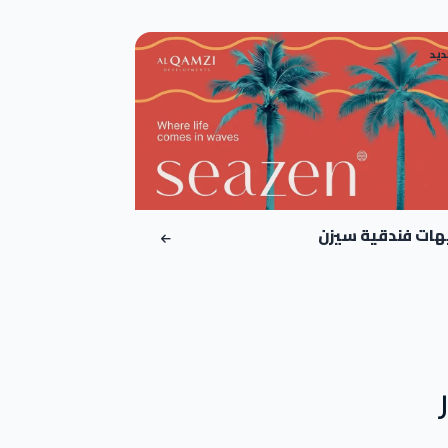
ديد
هات فندقية سيزن