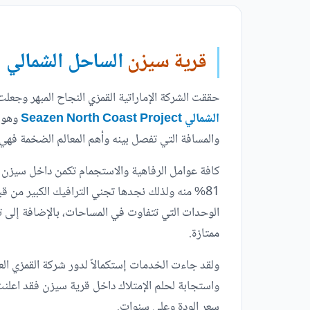
قرية سيزن
الساحل الشمالي
حققت الشركة الإماراتية القمزي النجاح المبهر وج
الشمالي Seazen North Coast Project
وهو م
والمسافة التي تفصل بينه وأهم المعالم الضخمة فهي 
كافة عوامل الرفاهية والاستجمام تكمن داخل سيزن
81% منه ولذلك نجدها تجني الترافيك الكبير من ق
الوحدات التي تتفاوت في المساحات، بالإضافة إلى 
ممتازة.
ولقد جاءت الخدمات إستكمالاً لدور شركة القمزي ال
واستجابة لحلم الإمتلاك داخل قرية سيزن فقد اعلنت 
سعر الودة وعلى سنوات.