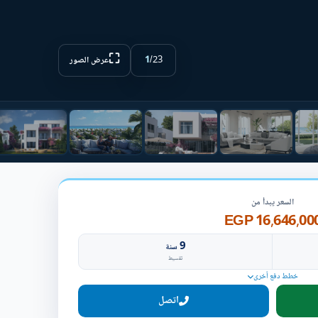
⛶
1
/
23
عرض الصور
السعر يبدأ من
16,646,000 EG
9
سنة
تقسيط
خطط دفع أخرى
اتصل