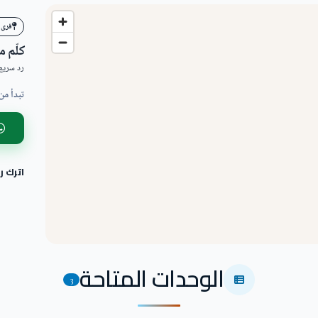
قرى 
كلّم 
رد سريع 
تبدأ من
اترك 
الوحدات المتاحة
3