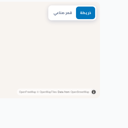
خريطة
قمر صناعي
OpenFreeMap
© OpenMapTiles
Data from
OpenStreetMap