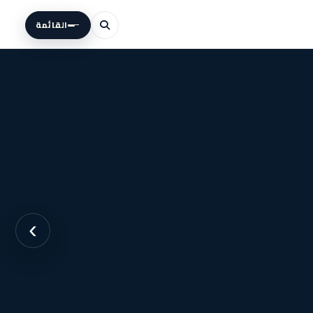
القائمة
›