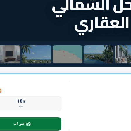
حل الشمالي
العقاري
P
10
%
مقدم
واتس اب