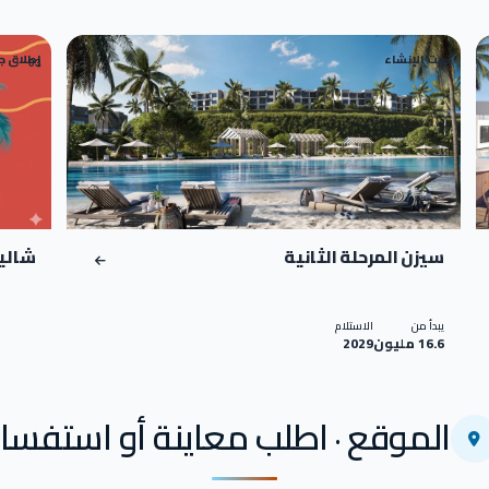
تحت الإنشاء
إطلاق ج
03
02
سيزن المرحلة الثانية
شالي
يبدأ من
الاستلام
16.6 مليون
2029
الموقع · اطلب معاينة أو استفسار