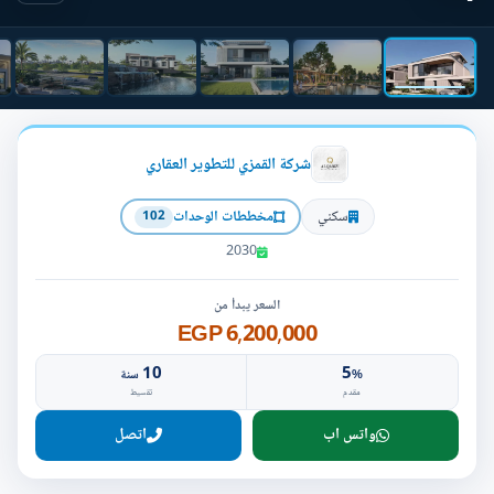
شركة القمزي للتطوير العقاري
سكني
مخططات الوحدات
102
2030
السعر يبدأ من
6,200,000 EGP
10
5
%
سنة
مقدم
تقسيط
واتس اب
اتصل