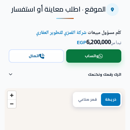
اضغط للتكبير
الموقع · اطلب معاينة أو استفسار
كلّم مسؤول مبيعات
شركة القمزي للتطوير العقاري
6,200,000
EGP
تبدأ من
واتساب
اتصال
اترك رقمك ونكلمك
خريطة
قمر صناعي