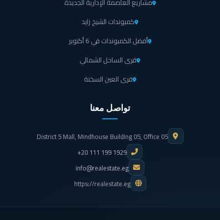
مشاريع العاصمة الإدارية الجديدة
لاندسكيب استثنائي (The Edens of Cityzen)
كمبوندات الشيخ زايد
يضم Cityzen Alqamzi تنوعاً كبيراً في الحدائق التي تم
أفضل الكمبوندات في 6 أكتوبر
تصميمها من قبل شركة OKOPlan وتشمل حدائق استوائية
قرى الساحل الشمالي
ومسارات متوسطية مليئة بأشجار الزيتون.
قرى العين السخنة
توفير عناصر طبيعية تساعد على الاسترخاء وممارسة العديد
من الأنشطة مع تخصيص حدائق لليوغا، وبرك مائية تعكس
تواصل معنا
صفاء السماء، بالإضافة إلى بيوت الشجر التي تضفي لمسة من
الخيال والهدوء.
District 5 Mall, Mindhouse Building 05, Office 05
+20 111 199 1929
يوجد في كمبوند سيتيزن مسارات مخصصة للمشي وركوب
info@realestate.eg
الدراجات متداخلة مع اللاندسكيب وحدائق الأزهار الزاهية
https://realestate.eg
للاستمتاع بمناظر خلابة عند الحركة.
التصميم المعماري (Concept Architecture)