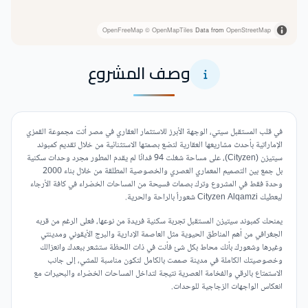
OpenFreeMap
© OpenMapTiles
Data from
OpenStreetMap
وصف المشروع
في قلب المستقبل سيتي، الوجهة الأبرز للاستثمار العقاري في مصر أتت مجموعة القمزي
الإماراتية بأحدث مشاريعها العقارية لتضع بصمتها الاستثنائية من خلال تقديم كمبوند
سيتيزن (Cityzen)، على مساحة شغلت 94 فدانًا لم يقدم المطور مجرد وحدات سكنية
بل جمع بين التصميم المعماري العصري والخصوصية المطلقة من خلال بناء 2000
وحدة فقط في المشروع وترك بصمات فسيحة من المساحات الخضراء في كافة الأرجاء
ليعطيك Cityzen Alqamzi شعوراً بالراحة والحرية.
يمنحك كمبوند سيتيزن المستقبل تجربة سكنية فريدة من نوعها، فعلى الرغم من قربه
الجغرافي من أهم المناطق الحيوية مثل العاصمة الإدارية والبرج الأيقوني ومدينتي
وغيرها وشعورك بأنك محاط بكل شئ فأنت في ذات اللحظة ستشعر ببعدك وانعزالك
وخصوصيتك الكاملة في مدينة صممت بالكامل لتكون مناسبة للمشي، إلى جانب
الاستمتاع بالرقي والفخامة العصرية نتيجة لتداخل المساحات الخضراء والبحيرات مع
انعكاس الواجهات الزجاجية للوحدات.