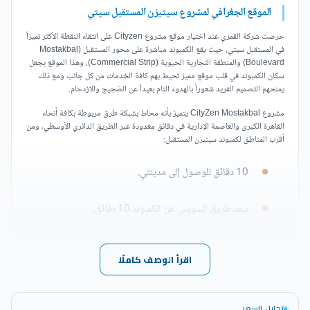
الموقع الجغرافي لمشروع سيتيزن المستقبل سيتي
حرصت شركة القمزي عند اختيار موقع مشروع Cityzen على انتقاء النقطة الأكثر تميزاً
في المستقبل سيتي، حيث يقع الكمبوند مباشرة على محور المستقبل (Mostakbal
Boulevard) والمنطقة التجارية الحيوية (Commercial Strip)، وهذا الموقع يجعل
سكان الكمبوند في قلب موقع مميز تحيط بهم كافة الخدمات من كل جانب ومع ذلك
يمنحهم التصميم الفريد شعوراً بالهدوء التام بعيداً عن الضجيج والازدحام.
مشروع CityZen Mostakbal يتميز بأنه محاط بشبكة طرق مربوطة بكافة أنحاء
القاهرة الكبرى والعاصمة الإدارية في دقائق معدودة عبر الطريق الدائري الأوسطي، ومن
أقرب المناطق لكمبوند سيتيزن المستقبل:
10 دقائق للوصول إلى مدينتي.
يبعد طريق السويس عن الكمبوند 10 دقائق.
الوصول للعاصمة الإدارية الجديدة يستغرق 5 دقائق.
اقرأ الوصف كاملًا
التجمع الخامس والجامعة الأمريكية يبعدان عن مشروع
سيتيزن من 15 إلى 20 دقيقة.
تحليل السعر