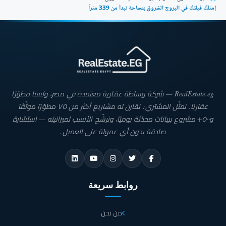
إمتلك فيلتك في البروج الشروق بمساحة تبدأ من 339 متراً
RealEstate.eg — شركة وساطة عقارية معتمدة في مصر، ولسنا مطوّرًا
عقاريًا. نمثّل المشتري: نقارن له مشاريع أكثر من ٧٥ مطوّرًا موثّقًا
و٥٠٠+ مشروع ببيانات محدّثة يوميًا، ونرشّح الأنسب لميزانيته — استشارة
صادقة بدون أي عمولة على العميل.
روابط سريعة
من نحن