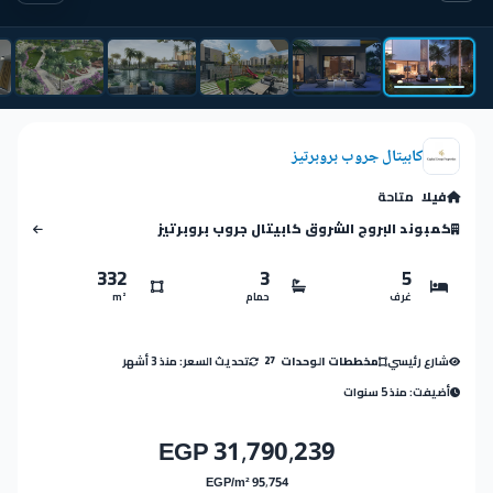
كابيتال جروب بروبرتيز
فيلا
متاحة
كمبوند البروج الشروق كابيتال جروب بروبرتيز
332
3
5
غرف
حمام
m²
شارع رئيسي
تحديث السعر: منذ 3 أشهر
مخططات الوحدات
27
أضيفت: منذ 5 سنوات
31,790,239 EGP
95,754 EGP/m²