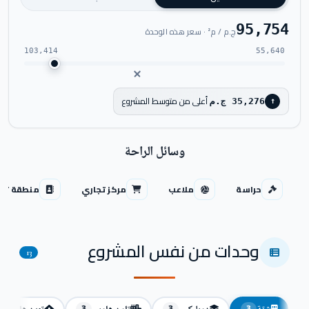
95,754
ج.م / م² · سعر هذه الوحدة
103,414
55,640
أعلى من متوسط المشروع
35,276 ج.م
↑
وسائل الراحة
حراسة
ملاعب
مركز تجاري
منطقة تجا
وحدات من نفس المشروع
13