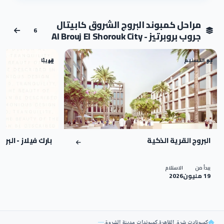
مراحل كمبوند البروج الشروق كابيتال
6
جروب بروبرتيز - Al Brouj El Shorouk City
تم التسليم
قريبًا
02
01
البروج القرية الذكية
بارك فيلاز - البرو
يبدأ من
الاستلام
19 مليون
2026
كمبونادت شرق القاهرة
,
كمبوندات مدينة الشروق
—