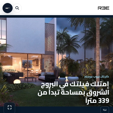
كابيتال جروب بروبرتيز
إمتلك فيلتك في البروج
الشروق بمساحة تبدأ من
339 متراً
⛶
فيلا
عرض الص