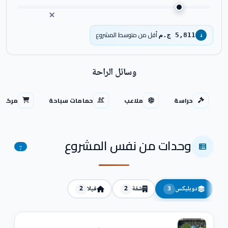
أقل من متوسط المشروع
5,811 ج.م
↓
وسائل الراحة
حراسة
ملاعب
حمامات سباحة
مركز ت
وحدات من نفس المشروع
7
دوبليكس
شقة
فيلا
2
2
3