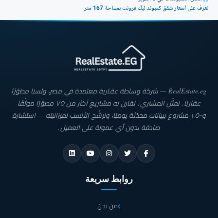
تعرف على أسعار شقق كمبوند ليك فرونت بمساحة 167 متر
RealEstate.eg — شركة وساطة عقارية معتمدة في مصر، ولسنا مطوّرًا
عقاريًا. نمثّل المشتري: نقارن له مشاريع أكثر من ٧٥ مطوّرًا موثّقًا
و٥٠٠+ مشروع ببيانات محدّثة يوميًا، ونرشّح الأنسب لميزانيته — استشارة
صادقة بدون أي عمولة على العميل.
روابط سريعة
من نحن