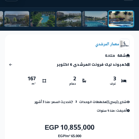
معمار المرشدي
شقة
متاحة
كمبوند ليك فرونت المرشدي 6 اكتوبر
167
2
3
غرف
حمام
m²
شارع رئيسي
تحديث السعر: منذ 3 أشهر
مخططات الوحدات
3
أضيفت: منذ 4 سنوات
10,855,000 EGP
65,000 EGP/m²