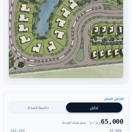
اضغط للتكبير
تحليل السعر
تحليل
حاسبة السداد
65,000
ج.م / م² · سعر هذه الوحدة
103,283
59,800