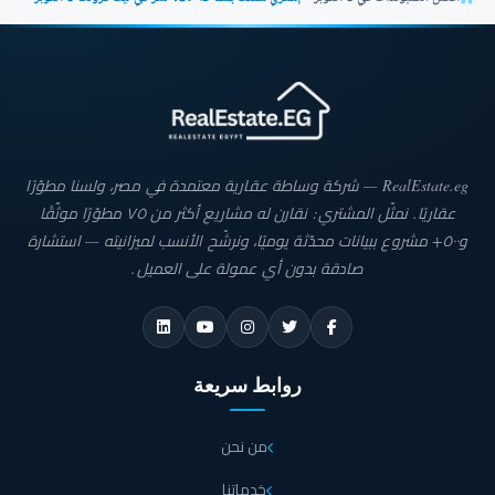
RealEstate.eg — شركة وساطة عقارية معتمدة في مصر، ولسنا مطوّرًا
عقاريًا. نمثّل المشتري: نقارن له مشاريع أكثر من ٧٥ مطوّرًا موثّقًا
و٥٠٠+ مشروع ببيانات محدّثة يوميًا، ونرشّح الأنسب لميزانيته — استشارة
صادقة بدون أي عمولة على العميل.
روابط سريعة
من نحن
خدماتنا