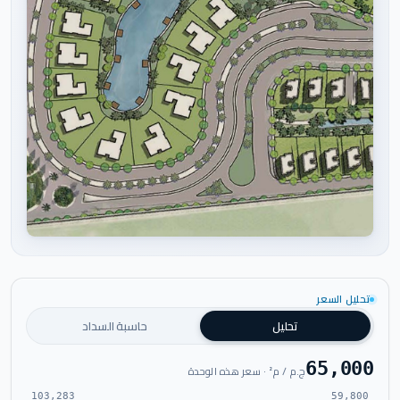
اضغط للتكبير
تحليل السعر
تحليل
حاسبة السداد
65,000
ج.م / م² · سعر هذه الوحدة
103,283
59,800