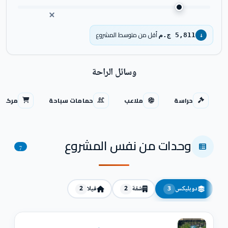
أقل من متوسط المشروع
5,811 ج.م
↓
وسائل الراحة
حراسة
ملاعب
حمامات سباحة
مركز ت
وحدات من نفس المشروع
7
دوبليكس
شقة
فيلا
2
2
3