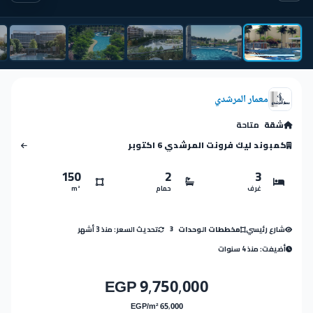
معمار المرشدي
شقة
متاحة
كمبوند ليك فرونت المرشدي 6 اكتوبر
150
2
3
غرف
حمام
m²
شارع رئيسي
تحديث السعر: منذ 3 أشهر
مخططات الوحدات
3
أضيفت: منذ 4 سنوات
9,750,000 EGP
65,000 EGP/m²