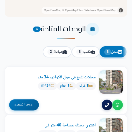
OpenFreeMap
© OpenMapTiles
Data from
OpenStreetMap
الوحدات المتاحة
8
محل
مكتب
عيادة
2
3
3
محلات للبيع في مول الكواترو 34 متر
1 غرف
1 حمام
34 m²
اعرف السعر
اشتري محلك بمساحة 40 متر في