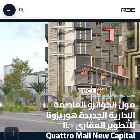
شركة هورايزون للتطوير العقاري
مول الكواترو العاصمة
الإدارية الجديدة هوريزونا
للتطوير العقاري - IL
Quattro Mall New Capital
⛶
عرض الص