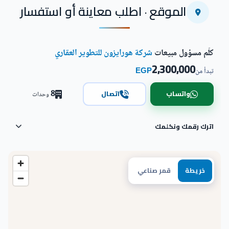
الموقع · اطلب معاينة أو استفسار
كلّم مسؤول مبيعات
شركة هورايزون للتطوير العقاري
2,300,000
EGP
تبدأ من
8
واتساب
اتصال
وحدات
اترك رقمك ونكلمك
خريطة
قمر صناعي