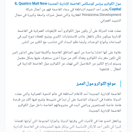
مول الكواترو بيزنس كومبلكس العاصمة الإدارية الجديدة IL Quattro Mall New
Capital
يعتبر أحد النجوم الساطعة في سماء العاصمة فهو من أعمال شركة
Horaizona Development العقارية والتي تحمل خبرات واسعة وكبيرة في مجال
التشييد العمراني.
عملت هذه الشركة على أن يكون مول الكواترو أحد الأيقونات العمرانية في العاصمة
الإدارية ويكون مكان بالفعل جاذب للاستثمارات الكبرى ويتيح للعملاء تنوع كبير في
المساحات وأنواع الوحدات وأيضا نظم السداد التي تتناسب مع الكثير من الناس.
علاوة على أنها اختارا واحدة من أشهر المناطق العاصمة وأكثرها تميزا وهي الداون تاون
لكي تكون مقر بناء الكواترو وهناك أكثر من ميزة أخرى سنتعرف عليها بشكل مفصل
وسيتم إدراج الكثير من التفاصيل التي تهمك عن الكواترو مول العاصمة الإدارية في
المقال ... فتابعونا
موقع الكواترو مول المميز
العاصمة الإدارية الجديدة أحد الأعلام الساطعة في عالم التنمية العمرانية والتي عملت
الدولة جاهدة في السنوات الماضية على أن تبدأ في تشييدها وتتيح فيها أكثر من فرصة
هامة خاصة للمستثمرين وراغبي البدء في مشروعاتهم الخاصة داخل مول الكواترو
العاصمة الإدارية الجديدة.
وبالفعل اتضح هذا في الأشياء التي وفرتها الدولة والمزايا المتنوعة التي أولتها اهتماما
كبيرا كي تكون أحد الأركان الأساسية التي يرتكز عليها المشروعات في العاصمة الإدارية