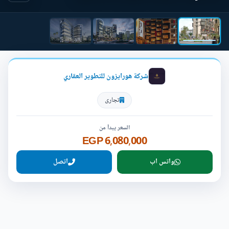
شركة هورايزون للتطوير العقاري
تجارى
السعر يبدأ من
6,080,000 EGP
واتس اب
اتصل