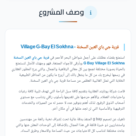
وصف المشروع
قرية جي باي العين السخنة
- Village G-Bay El Sokhna
استمتع بقضاء عطلتك على أجمل شواطئ البحر الأحمر في
قرية جي باي العين السخنة
G Bay Village El Sokhna
وبأرقى الأجواء الممتعة، فهو وجهتك الأمثل لتستمتع
بالحياة بصورة مختلفة تجمع بين كل معاني الرفاهية والجمال، والتي برع المطور العقاري
في رسمها ليخرج بك من كل ما يشغل بالك إلى أروع ما يكون من المناظر الطبيعية
الخلابة التي تمثل الغالبية العظمى من مساحة قرية جي باي العين السخنة.
قامت شركة يونايتد العقارية بتقديم كافة سبل الراحة التي تهدف تلبية كافة رغبات
واحتياجات العملاء، والأهم حرصها على تقديمها بأسلوب راقي يتناسب مع مستوى
أصحاب الذوق الرفيع، لذلك أهتم بتوفير عدد لا حصر له من المميزات والخدمات
الترفيهية والأساسية التي لن تجد مثلها في أي مكان آخر.
ناهيك عن تصميم g bay المنفذ بدقة عالية تحت إشراف نخبة رائعة من مهندسين
واستشاريين ذو خبرة فائقة في هذا المجال، بالإضافة إلى الوحدات المعلن عنها والتي
جاءت مختلفة لتناسب كل الاحتياجات من حيث المساحة والاسعار وطرق السداد.