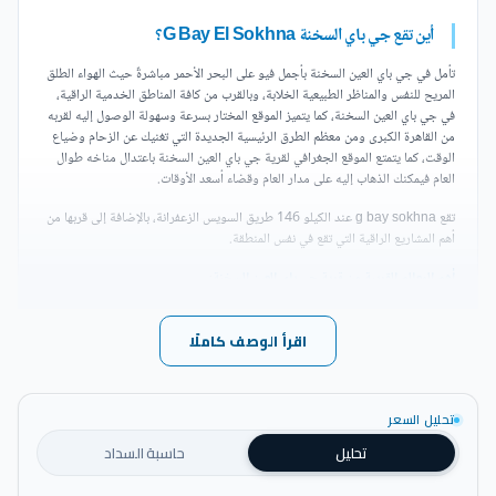
أين تقع جي باي السخنة G Bay El Sokhna؟
تأمل في جي باي العين السخنة بأجمل فيو على البحر الأحمر مباشرةً حيث الهواء الطلق
المريح للنفس والمناظر الطبيعية الخلابة، وبالقرب من كافة المناطق الخدمية الراقية،
في جي باي العين السخنة، كما يتميز الموقع المختار بسرعة وسهولة الوصول إليه لقربه
من القاهرة الكبرى ومن معظم الطرق الرئيسية الجديدة التي تغنيك عن الزحام وضياع
الوقت، كما يتمتع الموقع الجغرافي لقرية جي باي العين السخنة باعتدال مناخه طوال
العام فيمكنك الذهاب إليه على مدار العام وقضاء أسعد الأوقات.
تقع g bay sokhna عند الكيلو 146 طريق السويس الزعفرانة، بالإضافة إلى قربها من
أهم المشاريع الراقية التي تقع في نفس المنطقة.
أهم المعالم القريبة من قرية جي باي العين السخنة
:
وجودها على ساحل خليج السويس بالبحر الأحمر الذي ينفرد بمياهه
اقرأ الوصف كاملًا
الفيروزية الرائعة.
تبعد قرية جي باي مسافة تقدر بحوالي ساعة من مدينة القاهرة.
تحليل السعر
تحليل
حاسبة السداد
اقتراب جي باي السخنة من أهم المدن الجديدة مثل العاصمة الإدارية،