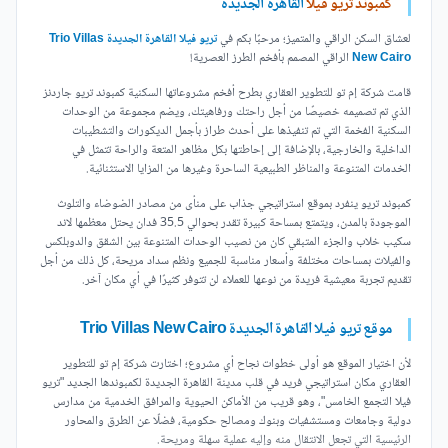
كمبوند تريو فيلا
القاهرة الجديدة
لعشاق السكن الراقي والمتميز؛ مرحبًا بكم في
تريو فيلا القاهرة الجديدة Trio Villas
New Cairo
الراقي المصمم بأفخم الطرز العصرية!
قامت شركة إم تو للتطوير العقاري بطرح أفخم مشروعاتها السكنية كمبوند تريو جاردنز
الذي تم تصميمه خصيصًا من أجل راحتك ورفاهيتك، ويضم مجموعة من الوحدات
السكنية الفخمة التي تم تنفيذها على أحدث طراز بأجمل الديكورات والتشطيبات
الداخلية والخارجية، بالإضافة إلى إحاطتها بكل مظاهر المتعة والراحة تتمثل في
الخدمات المتنوعة والمناظر الطبيعية الساحرة وغيرها من المزايا الاستثنائية.
كمبوند تريو ينفرد بموقع استراتيجي جذاب على منأى من مصادر الضوضاء والتلوث
الموجودة بالمدن، ويتمتع بمساحة كبيرة تقدر بحوالي 35.5 فدان يحتل معظمها لاند
سكيب خلاب والجزء المتبقي كان من نصيب الوحدات المتنوعة بين الشقق والدوبلكس
والفيلات بمساحات مختلفة وأسعار مناسبة للجميع ونظم سداد مريحة، كل ذلك من أجل
تقديم تجربة معيشية فريدة من نوعها للعملاء لن تتوفر كثيرًا في أي مكان آخر.
موقع تريو فيلا القاهرة الجديدة Trio Villas New Cairo
لأن اختيار الموقع هو أولى خطوات نجاح أي مشروع؛ اختارت شركة إم تو للتطوير
العقاري مكان استراتيجي فريد في قلب مدينة القاهرة الجديدة لكمبوندها الجديد "تريو
فيلا التجمع الخامس"، وهو قريب من الأماكن الحيوية والمرافق الخدمية من مدارس
دولية وجامعات ومستشفيات وبنوك ومصالح حكومية، فضلًا عن الطرق والمحاور
الرئيسية التي تجعل الانتقال منه وإليه عملية سهلة ومريحة.