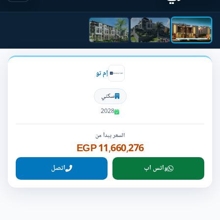
إم تو
سكني
2028
السعر يبدأ من
11,660,276 EGP
واتس اب
اتصل