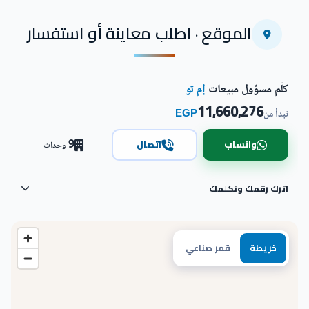
الموقع · اطلب معاينة أو استفسار
كلّم مسؤول مبيعات
إم تو
11,660,276
EGP
تبدأ من
9
واتساب
اتصال
وحدات
اترك رقمك ونكلمك
خريطة
قمر صناعي