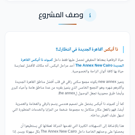
وصف المشروع
ذا أنيكس
القاهرة الجديدة في انتظارك!!
حياة الرفاهية بمعناها الحقيقي تحصل عليها فقط داخل
كمبوند ذا أنيكس القاهرة
الجديدة The Annex New Cairo
أحد مراحل انيكس، أنه مكانك الأفضل لممارسة
حياة بها كافة ألوان الراحة والخصوصية.
يتميز new annex بكونه مجمع سكني راقي في قلب أفضل مناطق القاهرة الجديدة
وأكثرهم شهره وهو التجمع الخامس الذي يتميز بقربه من عدة مناطق هامة وأحياء كبرى
وأيضا طرق محورية تجعل الوصول لthe annex.
كما أن كمبوند ذا أنيكس يشتمل على تصميم هندسي يتسم بالرقي والفخامة والعصرية
أيضا، فهو بالفعل مكان متكامل به مجموعة ضخمة من المزايا والخدمات المتطورة التي
تسهل عليك العيش بداخله.
هذا بالإضافة إلى التسهيلات الكثيرة التي تقدمها الشركة لعملائها كي يستطيعوا أن
يحصلوا على وحدتهم الخاصة داخل The Annex New Cairo بكل سهولة ويسر، إذا