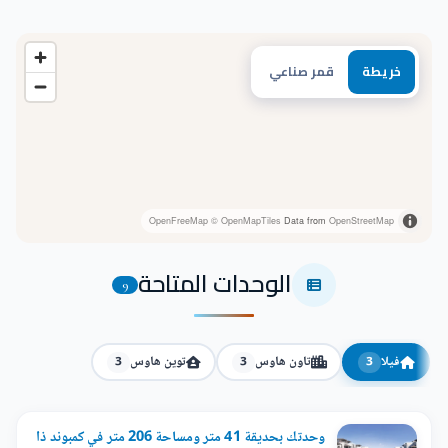
خريطة
قمر صناعي
OpenFreeMap
© OpenMapTiles
Data from
OpenStreetMap
الوحدات المتاحة
9
فيلا
تاون هاوس
توين هاوس
3
3
3
وحدتك بحديقة 41 متر ومساحة 206 متر في كمبوند ذا