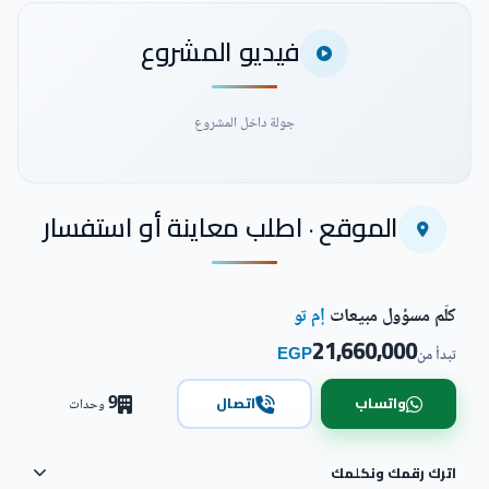
فيديو المشروع
جولة داخل المشروع
الموقع · اطلب معاينة أو استفسار
شاهد فيديو المشروع
كلّم مسؤول مبيعات
إم تو
21,660,000
EGP
تبدأ من
9
واتساب
اتصال
وحدات
اترك رقمك ونكلمك