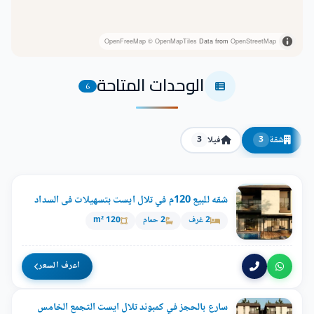
OpenFreeMap
© OpenMapTiles
Data from
OpenStreetMap
الوحدات المتاحة
6
شقة
فيلا
3
3
شقه للبيع 120م في تلال ايست بتسهيلات فى السداد
2 غرف
2 حمام
120 m²
اعرف السعر
سارع بالحجز في كمبوند تلال ايست التجمع الخامس