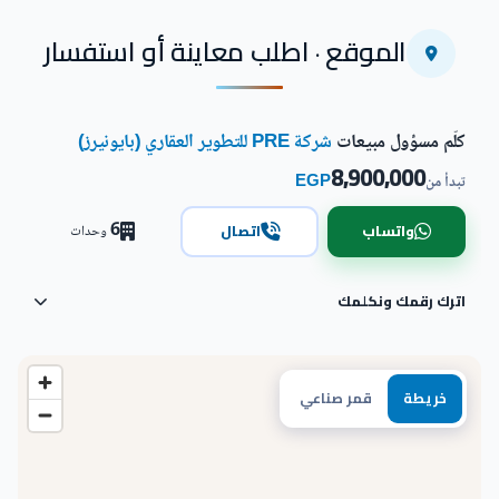
الموقع · اطلب معاينة أو استفسار
كلّم مسؤول مبيعات
شركة PRE للتطوير العقاري (بايونيرز)
8,900,000
EGP
تبدأ من
6
واتساب
اتصال
وحدات
اترك رقمك ونكلمك
خريطة
قمر صناعي