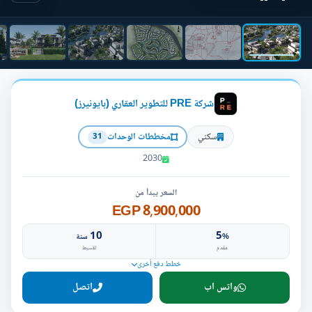
شركة PRE للتطوير العقاري (بايونيرز)
سكني
مخططات الوحدات
31
2030
السعر يبدأ من
8,900,000 EGP
10
5
%
سنة
مقدم
تقسيط
خطط دفع أخرى
واتس اب
اتصل