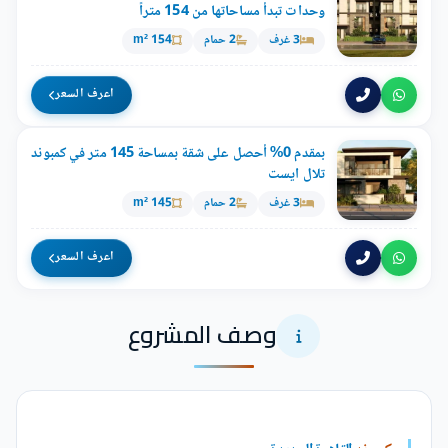
وحدات تبدأ مساحاتها من 154 متراً
3 غرف
2 حمام
154 m²
اعرف السعر
بمقدم 0% أحصل على شقة بمساحة 145 متر في كمبوند
تلال ايست
3 غرف
2 حمام
145 m²
اعرف السعر
وصف المشروع