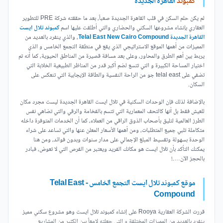
كمبوند
القاهرة الجديدة
لم يكن حلم السكن في قلب القاهرة الجديدة صعباً، بعد ما حققته شركة PRE للتطوير
العقاري بإنشاء مشروعها السكني والحضاري والتي أطلقت عليها اسم
كمبوند تلال ايست
القاهرة الجديدة Telal East New Cairo Compound
، والذي ينفرد بالعديد من
المميزات من أهمها الموقع الاستراتيجي الذي يقع في منطقة التجمع الخامس و الذي
يربط بين أهم الطرق والمحاور، وعلى بعد مسافة قصيرة من المناطق الحيوية، كما أنه تم
اختيار المساحة الكبيرة و التي تتسع لضم أكبر قدر من المناظر الطبيعية الخلابة التي
تضفي على telal east جو من الراحة النفسية والطاقة الإيجابية التي تنعكس على
السكان.
بالإضافة لذلك فإن الوحدات السكنية في تلال ايست القاهرة الجديدة ليست مجرد مكان
للعيش فقط بل أنها كالتحف المعمارية التي تتسم بالفخامة والرقي والتي تضاهي نفس
الطرز العالمية لتليق بأصحاب الذوق الراقي من العملاء، كما أن الخدمات المتوفرة داخله
متكاملة تلبي جميع المتطلبات، ومن أهمها الأسعار المعلن عنها والتي تساعد على شراء
الوحدة بسهولة وتقسيط المبلغ الإجمالي على مدار سنوات وبدون فوائد، ومن هنا
يمكنك التأكد بأن تلال ايست هو مكانك الفريد ويعتبر من الفرص التي لا تعوض، فبادر
بالحجز الآن….!
موقع كمبوند تلال ايست التجمع الخامس - Telal East
Compound
قررت الشركة العقارية Rooya على إنشاء كمبوند تلال ايست وهو مشروع سكني مميز
ينفرد بالعديد من المميزات المختلفة و التي جعلته لامعاً بين الكثير من المشاريع