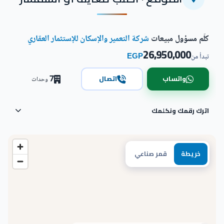
كلّم مسؤول مبيعات
شركة التعمير والإسكان للإستثمار العقاري
26,950,000
EGP
تبدأ من
7
واتساب
اتصال
وحدات
اترك رقمك ونكلمك
خريطة
قمر صناعي