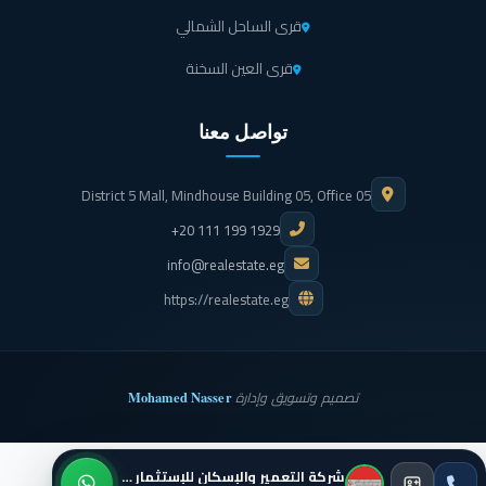
قرى الساحل الشمالي
أيضا صيدلية بها جميع أنواع الأدوية تعمل طوال اليوم لخدمة
القاطنين بكمبوند لي روا.
قرى العين السخنة
الاهتمام بالجانب الأمني بتعيين عدد كبير من أفراد الأمن
تواصل معنا
والحراسة في جميع أنحاء كمبوند لي روا، ووجود كاميرات
مراقبة تعمل على مدار اليوم لرصد جميع التحركات.
District 5 Mall, Mindhouse Building 05, Office 05
+20 111 199 1929
يضم كمبوند لي روا القاهرة الجديدة نادي رياضي به العديد من
info@realestate.eg
الألعاب المختلفة للحفاظ على اللياقة البدنية.
https://realestate.eg
إذا كنت من محبين السير وسط المساحات الخضراء والطبيعة
الخلابة.. فقام المطور العقاري بتوفير تراك طويل للمشي والجري
وركوب الدراجات للاستمتاع بأفضل الأوقات.
Mohamed Nasser
تصميم وتسويق وإدارة
نادي صحي متكامل به كافة المعدات الحديثة ويوجد أيضا
غرف للسبا والجاكوزي والساونا للاستجمام.
شركة التعمير والإسكان للإستثمار العقاري