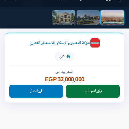
شركة التعمير والإسكان للإستثمار العقاري
سكني
السعر يبدأ من
32,000,000 EGP
واتس اب
اتصل