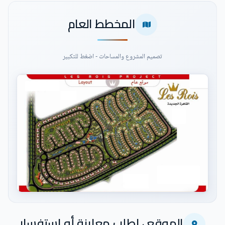
المخطط العام
تصميم المشروع والمساحات - اضغط للتكبير
اضغط للتكبير
الموقع · اطلب معاينة أو استفسار