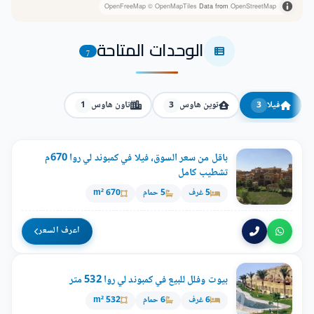
OpenFreeMap
© OpenMapTiles
Data from
OpenStreetMap
الوحدات المتاحة
7
فيلا
توين هاوس
تاون هاوس
1
3
3
باقل من سعر السوق، فيلا في كمبوند لي روا 670م
تشطيب كامل
5 غرف
5 حمام
670 m²
اعرف السعر
بيوت وفلل للبيع في كمبوند لي روا 532 متر
6 غرف
6 حمام
532 m²