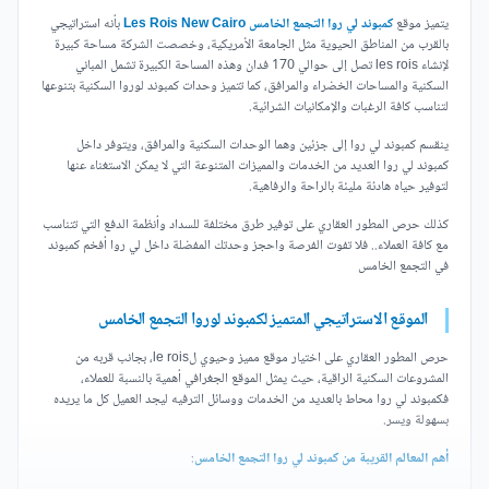
يتميز موقع
كمبوند لي روا التجمع الخامس Les Rois New Cairo
بأنه استراتيجي
بالقرب من المناطق الحيوية مثل الجامعة الأمريكية، وخصصت الشركة مساحة كبيرة
لإنشاء les rois تصل إلى حوالي 170 فدان وهذه المساحة الكبيرة تشمل المباني
السكنية والمساحات الخضراء والمرافق، كما تتميز وحدات كمبوند لوروا السكنية بتنوعها
لتناسب كافة الرغبات والإمكانيات الشرائية.
ينقسم كمبوند لي روا إلى جزئين وهما الوحدات السكنية والمرافق، ويتوفر داخل
كمبوند لي روا العديد من الخدمات والمميزات المتنوعة التي لا يمكن الاستغناء عنها
لتوفير حياه هادئة مليئة بالراحة والرفاهية.
كذلك حرص المطور العقاري على توفير طرق مختلفة للسداد وأنظمة الدفع التي تتناسب
مع كافة العملاء.. فلا تفوت الفرصة واحجز وحدتك المفضلة داخل لي روا أفخم كمبوند
في التجمع الخامس
الموقع الاستراتيجي المتميز لكمبوند لوروا التجمع الخامس
حرص المطور العقاري على اختيار موقع مميز وحيوي لle rois، بجانب قربه من
المشروعات السكنية الراقية، حيث يمثل الموقع الجغرافي أهمية بالنسبة للعملاء،
فكمبوند لي روا محاط بالعديد من الخدمات ووسائل الترفيه ليجد العميل كل ما يريده
بسهولة ويسر.
أهم المعالم القريبة من كمبوند لي روا التجمع الخامس
: