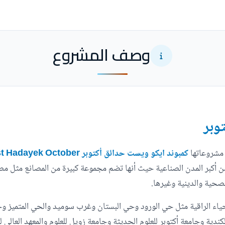
وصف المشروع
وبر
 مشروعاتها
كمبوند ايكو ويست حدائق أكتوبر Eco West Hadayek October
ن أكبر المدن الصناعية حيث أنها تضم مجموعة كبيرة من المصانع مثل م
لصحية والدينية وغيرها.
حياء الراقية مثل حي الورود وحي البستان وغرب سوميد والحي المتميز و
ندية وجامعة أكتوبر للعلوم الحديثة وجامعة زويل للعلوم والمعهد العالي لل