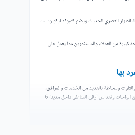
الشروط العالمية ومواكبة الطراز العصري الحديث ويضم كمبوند ايكو ويست
كبيرة من العملاء والمستثمرين مما يعمل على
د بها
التلوث ومحاطة بالعديد من الخدمات والمرافق،
لذلك اختار المطور العقاري موقع كمبوند ايكو ويست بعناية فائقة حيث أنه تحديدا في منطقة حدائق أكتوبر الواقعة على طريق الواحات وتعد من أرقى المناطق داخل مدينة 6