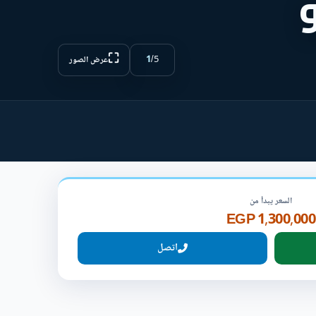
⛶
1
/
5
عرض الصور
السعر يبدأ من
1,300,000 EGP
اتصل