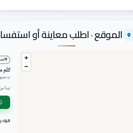
الموقع · اطلب معاينة أو استفسار
أفضل ا
كلّم 
رد سريع 
تبدأ من
اترك 