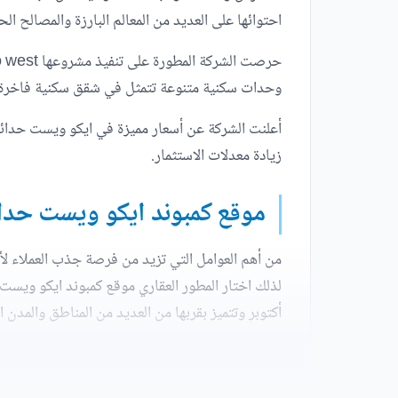
احتوائها على العديد من المعالم البارزة والمصالح ال
وحدات سكنية متنوعة تتمثل في شقق سكنية فاخرة
أعلنت الشركة عن أسعار مميزة في ايكو ويست حدائق
زيادة معدلات الاستثمار.
موقع كمبوند ايكو ويست حدائق
من أهم العوامل التي تزيد من فرصة جذب العملاء ل
أكتوبر وتتميز بقربها من العديد من المناطق والمدن ا
أهم المعالم القريبة من كمبوند ايكو ويست حدائق أ