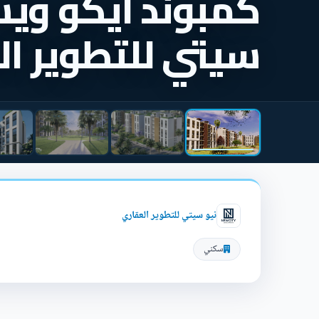
كمبوند ايكو ويس
سيتي للتطوير ا
نيو سيتي للتطوير العقاري
سكني