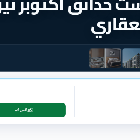
ت حدائق أكتوبر نيو
لعقاري
واتس اب