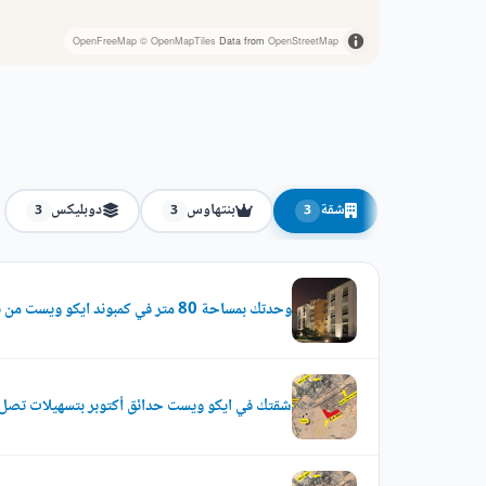
OpenFreeMap
© OpenMapTiles
Data from
OpenStreetMap
شقة
بنتهاوس
دوبليكس
3
3
3
وحدتك بمساحة 80 متر في كمبوند ايكو ويست من نيو سيتي
شقتك في ايكو ويست حدائق أكتوبر بتسهيلات تصل إلي 7 س