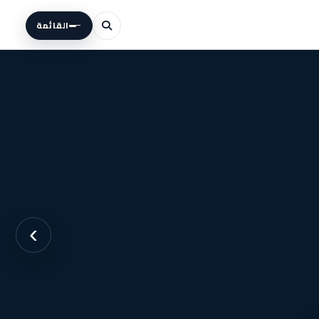
القائمة
›