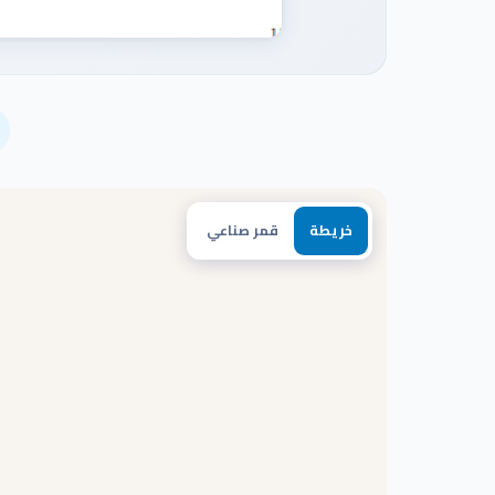
خريطة
قمر صناعي