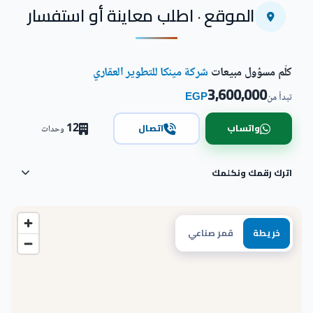
الموقع · اطلب معاينة أو استفسار
كلّم مسؤول مبيعات
شركة مينكا للتطوير العقاري
3,600,000
EGP
تبدأ من
12
واتساب
اتصال
وحدات
اترك رقمك ونكلمك
خريطة
قمر صناعي