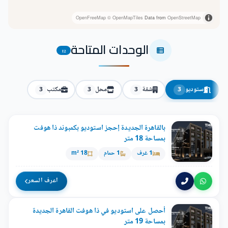
OpenFreeMap
© OpenMapTiles
Data from
OpenStreetMap
الوحدات المتاحة
12
ستوديو
شقة
محل
مكتب
3
3
3
3
بالقاهرة الجديدة إحجز استوديو بكمبوند ذا هوفت
بمساحة 18 متر
1 غرف
1 حمام
18 m²
اعرف السعر
أحصل على استوديو في ذا هوفت القاهرة الجديدة
بمساحة 19 متر