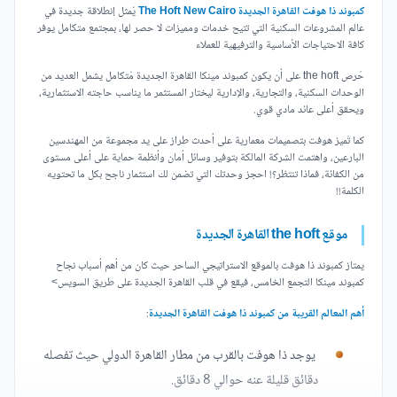
كمبوند ذا هوفت القاهرة الجديدة The Hoft New Cairo
يُمثل إنطلاقة جديدة في
عالم المشروعات السكنية التي تتيح خدمات ومميزات لا حصر لها، بمجتمع متكامل يوفر
كافة الاحتياجات الأساسية والترفيهية للعملاء
حَرص the hoft على أن يكون كمبوند مينكا القاهرة الجديدة مُتكامل يشمل العديد من
الوحدات السكنية، والتجارية، والإدارية ليختار المستثمر ما يناسب حاجته الاستثمارية،
ويحقق أعلى عائد مادي قوي.
كما تَميز هوفت بتصميمات معمارية على أحدث طراز على يد مجموعة من المهندسين
البارعين، واهتمت الشركة المالكة بتوفير وسائل أمان وأنظمة حماية على أعلى مستوى
من الكفائة، فماذا تنتظر؟! احجز وحدتك التي تضمن لك استثمار ناجح بكل ما تحتويه
الكلمة!!
موقع the hoft القاهرة الجديدة
يمتاز كمبوند ذا هوفت بالموقع الاستراتيجي الساحر حيث كان من أهم أسباب نجاح
كمبوند مينكا التجمع الخامس، فيقع في قلب القاهرة الجديدة على طريق السويس>
أهم المعالم القريبة من كمبوند ذا هوفت القاهرة الجديدة
:
يوجد ذا هوفت بالقرب من مطار القاهرة الدولي حيث تفصله
دقائق قليلة عنه حوالي 8 دقائق.