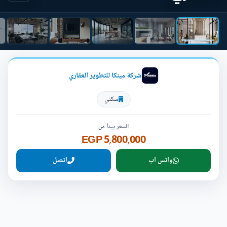
شركة مينكا للتطوير العقاري
سكني
السعر يبدأ من
5,800,000 EGP
واتس اب
اتصل