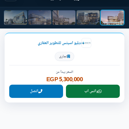
دبليو اسيتس للتطوير العقاري
تجارى
السعر يبدأ من
5,300,000 EGP
واتس اب
اتصل