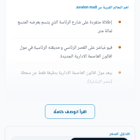
اهم المعالم القريبة من avalon mall:
إطلالة متفردة على شارع الرئاسة الذي يتسم بعرضه المتسع
لمائة متر.
فيو مُباشر على القصر الرئاسي وحديقته الرئاسية في مول
افالون العاصمة الادارية الجديدة.
يبعد مول افالون العاصمة الادارية بدقيقة فقط عن محطة
(مصر التبادلية).
مُحاط بشبكة المواصلات الضخمة المكونة من (مترو الأنفاق،
محطة المونوريل، محطة الترام الداخلية التي تربط ما بين حي
اقرأ الوصف كاملًا
المال والأعمال وحي الوزارات).
يقع مول افالون العاصمة الجديدة بالقرب من مبنى البُورصة.
تحليل السعر