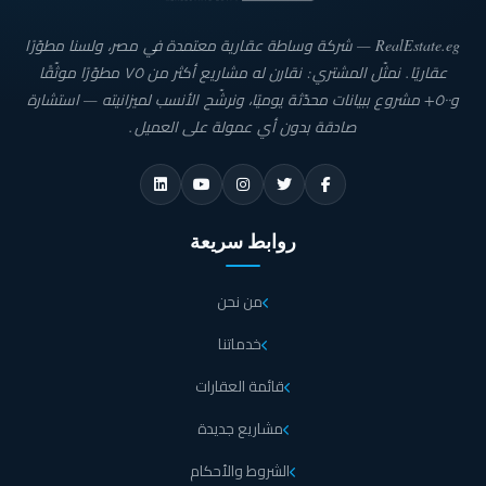
RealEstate.eg — شركة وساطة عقارية معتمدة في مصر، ولسنا مطوّرًا
يضم المبنى بدروم ودور أرضي وحوالي 7 طوابق منهم دورين
عقاريًا. نمثّل المشتري: نقارن له مشاريع أكثر من ٧٥ مطوّرًا موثّقًا
تنفيذي ورووف.
و٥٠٠+ مشروع ببيانات محدّثة يوميًا، ونرشّح الأنسب لميزانيته — استشارة
صادقة بدون أي عمولة على العميل.
يشتمل مول افالون العاصمة الادارية الجديدة على وحدات
ومكاتب إدارية على مساحات مختلفة.
مساحات وأنواع الوحدات في مول افالون Avalon New
روابط سريعة
Capital Mall
من نحن
ينفرد مول أفالون بالتصميم الرائع والتقسيم الدقيق واستغلال المساحات بشكل يوفر
وحدات إدارية متفاوتة المساحة، حيث حرصت شركة بليو أسيتس للتطوير العقاري على
خدماتنا
تلبية احتياجات العميل حتى يتمكن من الحصول على الوحدة التي يرغب بها من ضمن
المساحات التالية:
قائمة العقارات
تبدأ مساحة الوحدات الإدارية بالدور الأول في مول افالون
مشاريع جديدة
العاصمة الإدارية من 69 متر مربع.
الشروط والأحكام