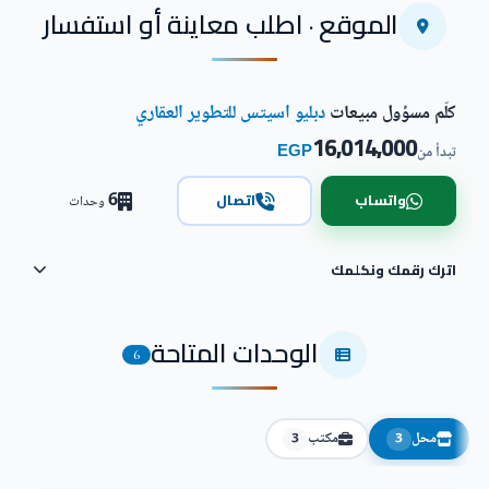
الموقع · اطلب معاينة أو استفسار
كلّم مسؤول مبيعات
دبليو اسيتس للتطوير العقاري
16,014,000
EGP
تبدأ من
6
واتساب
اتصال
وحدات
اترك رقمك ونكلمك
الوحدات المتاحة
6
محل
مكتب
3
3