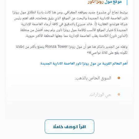
موقع مول
رونزا تاور
يرتبط نجاح أي مشروع جديد بموقعه الجغرافي، ومن هنا كانت بادرة انطلاق مول رونزا
تاور العاصمة الادارية الجديدة والبحث عن الموقع الذي يليق بفخامته، فقد اهتم رئيس
شركة هولدنج العقارية (أ. خالد صبري) بالتدقيق في كافة أرجاء العاصمة الإدارية
الجديدة لاختيار الموقع الأنسب لإقامة مول رونزا تاور، ولم يجد أفضل من منطقة
(الداون تاون) الكامنة بقلب العاصمة الإدارية مما جعلها المنطقة الأكثر حيوية.
ولعله من الجدير بالذكر هنا هو أن مول رونزا Ronza Tower يتمتع بأكثر من إطلالة
لكونه يقع على ثلاثة نواصيe>
أهم المعالم القريبة من مول رونزا تاور العاصمة الادارية الجديدة
:
السوق الخاص بالذهب.
حي الوزارات.
شركات البترول.
اقرأ الوصف كاملًا
محطة المونوريل.