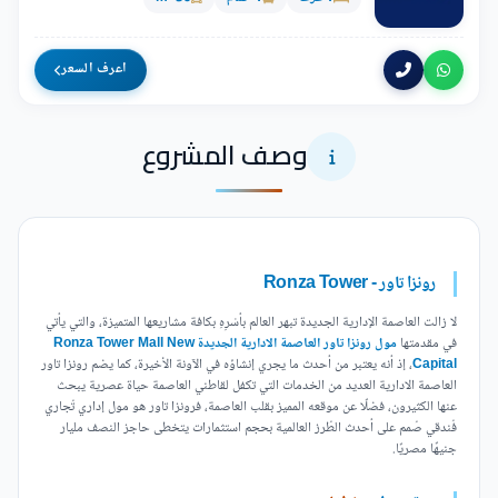
اعرف السعر
وصف المشروع
رونزا تاور - Ronza Tower
لا زالت العاصمة الإدارية الجديدة تبهر العالم بأسْرِهِ بكافة مشاريعها المتميزة، والتي يأتي
في مقدمتها
مول رونزا تاور العاصمة الادارية الجديدة Ronza Tower Mall New
Capital
، إذ أنه يعتبر من أحدث ما يجري إنشاؤه في الآونة الأخيرة، كما يضم رونزا تاور
العاصمة الادارية العديد من الخدمات التي تكفل لقاطني العاصمة حياة عصرية يبحث
عنها الكثيرون، فضلًا عن موقعه المميز بقلب العاصمة، فرونزا تاور هو مول إداري تُجاري
فُندقي صُمم على أحدث الطُرز العالمية بحجم استثمارات يتخطى حاجز النصف مليار
جنيهًا مصريًا.