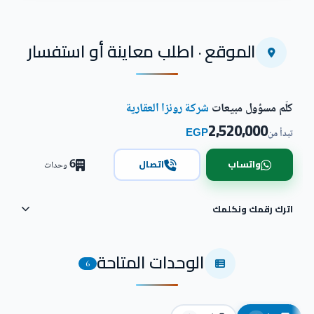
الموقع · اطلب معاينة أو استفسار
كلّم مسؤول مبيعات
شركة رونزا العقارية
2,520,000
EGP
تبدأ من
6
واتساب
اتصال
وحدات
اترك رقمك ونكلمك
الوحدات المتاحة
6