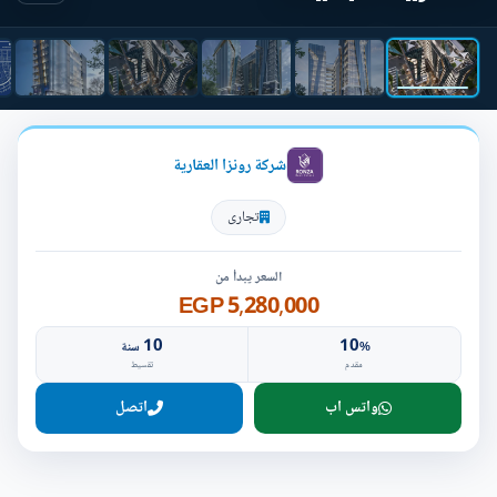
شركة رونزا العقارية
تجارى
السعر يبدأ من
5,280,000 EGP
10
10
%
سنة
مقدم
تقسيط
واتس اب
اتصل