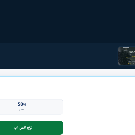
50
%
مقدم
واتس اب