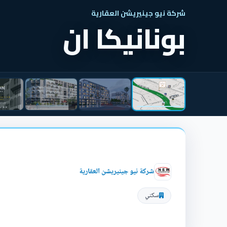
شركة نيو جينيريشن العقارية
بونانيكا ان
شركة نيو جينيريشن العقارية
سكني