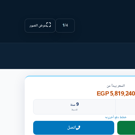
⛶
1
/
4
عرض الصور
السعر يبدأ من
5,819,240 EGP
9
سنة
تقسيط
خطط دفع أخرى
اتصل