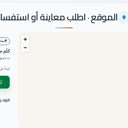
الموقع · اطلب معاينة أو استفسار
مشاري
كلّم 
رد سريع 
تبدأ من
اترك 