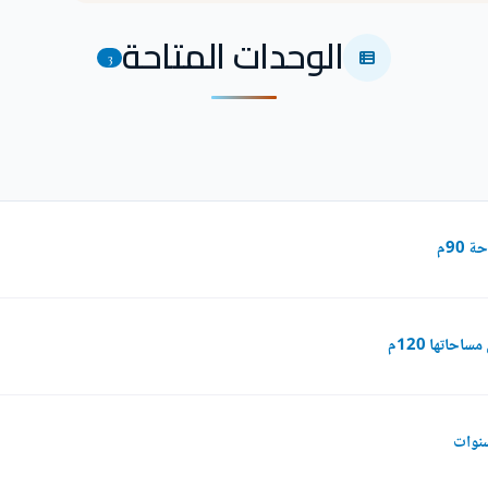
الوحدات المتاحة
3
90م
حاتها 120م