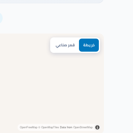
خريطة
قمر صناعي
OpenFreeMap
© OpenMapTiles
Data from
OpenStreetMap