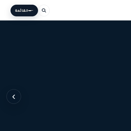
القائمة
›