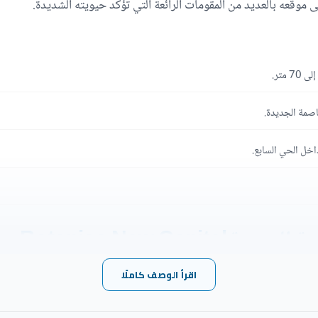
قعه بالعديد من المقومات الرائعة التي تؤكد حيويته الشديدة.
متر.
اصمة الجديدة.
اخل الحي السابع.
Botanica New Capit
اقرأ الوصف كاملًا
ر البراعة في التنفيذ والتصميم في botanica حيث قامت الشركة المطورة بوضع التصاميم التي تضاهي
نخبة من أهم الكوادر البشرية من المهندسين والمعماريين الخبراء، ويمكنك