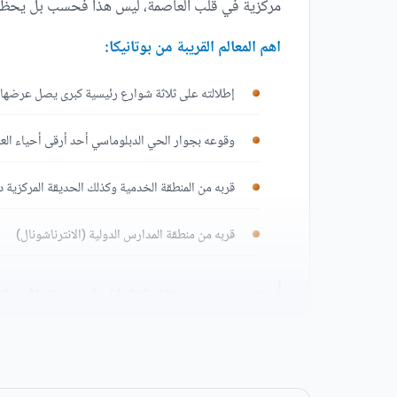
مركزية في قلب العاصمة، ليس هذا فحسب بل يحظى مو
اهم المعالم القريبة من بوتانيكا:
إطلالته على ثلاثة شوارع رئيسية كبرى يصل عرضها إلى 70 
وقوعه بجوار الحي الدبلوماسي أحد أرقى أحياء الع
قربه من المنطقة الخدمية وكذلك الحديقة المركزية د
قربه من منطقة المدارس الدولية (الانترناشونال)
تصميم بوتانيكا العاصمة الادارية الجديدة al
تظه
المستوحى من الطراز الإيطالي، عن طريق الاستعانة ب