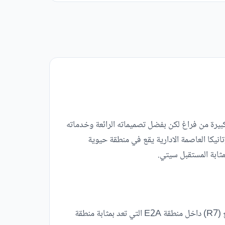
بيرة من فراغ لكن بفضل تصميماته الرائعة وخدماته
انيكا العاصمة الادارية يقع في منطقة حيوية
مثابة المستقبل سيتي.
أسرار تميز بوتانيكا العاصمة الادارية كثيرة جدًا أولها وقوعه في أرقى أحياء العاصمة الإدارية الجديدة وهو الحي السكني السابع (R7) داخل منطقة E2A التي تعد بمثابة منطقة