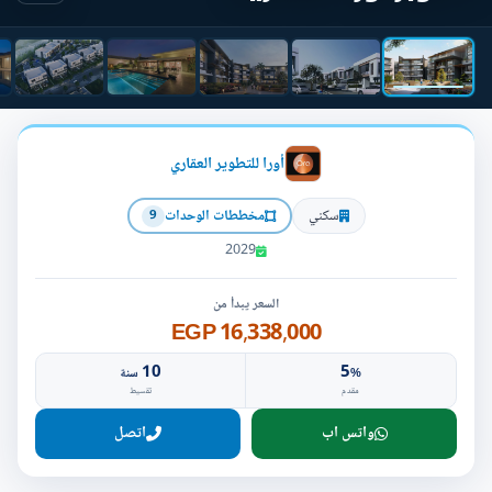
أورا للتطوير العقاري
سكني
مخططات الوحدات
9
2029
السعر يبدأ من
16,338,000 EGP
10
5
%
سنة
مقدم
تقسيط
واتس اب
اتصل