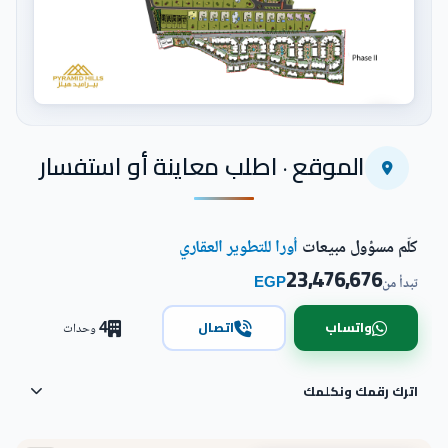
اضغط للتكبير
الموقع · اطلب معاينة أو استفسار
كلّم مسؤول مبيعات
أورا للتطوير العقاري
23,476,676
EGP
تبدأ من
4
واتساب
اتصال
وحدات
اترك رقمك ونكلمك