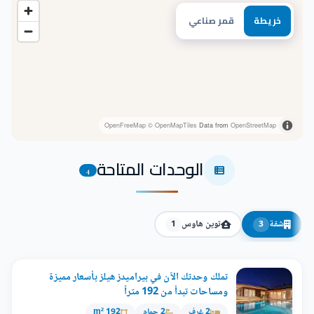
خريطة
قمر صناعي
OpenFreeMap
© OpenMapTiles
Data from
OpenStreetMap
الوحدات المتاحة
4
شقة
توين هاوس
1
3
تملك وحدتك الآن في بيراميدز هيلز بأسعار مميزة
ومساحات تبدأ من 192 متراً
2 غرف
2 حمام
192 m²