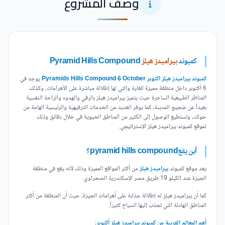
وصف المشروع
كمبوند
بيراميدز هيلز
Pyramid Hills Compound
كمبوند بيراميدز هيلز اكتوبر Pyramids Hills Compound 6 October
يوجد في
6 أكتوبر داخل منطقة مميزة للغاية والتي لها إطلالة مباشرة على الأهرامات، وكذلك
المناظر الطبيعية الساحرة حيث يتميز بيراميدز هيلز بالرقي والهدوء والراحة النفسية
بعيداً عن ضجيج المدينة، كما يوفر العديد من الخدمات الترفيهية والرئيسية الهامة من
حولك، وتستطيع الوصول إلى الكثير من المناطق الحيوية في خلال دقائق وذلك
لموقع كمبوند بيراميدز هيلز الإستراتيجي.
أين يقعpyramid hills compound؟
يعد موقع كمبوند
بيراميدز هيلز
من أكثر المواقع المميزة وذلك لأنه يقع في منطقة
الجيزة عند الكيلو 19 طريق مصر الإسكندرية الصحراوي.
كما أن بيراميدز هيلز له إطلالة جذابة على أهرامات الجيزة، حيث أن المنطقة من أكثر
المناطق الهادئة التي تجذب إليها السياح كثيراً.
أهم المعالم القريبة من كمبوند بيراميدز هيلز أكتوبر
: