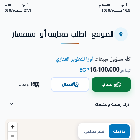
يبدأ من
الاستلام
يبدأ من
الاستلام
16.5 مليون
2030
27.1 مليون
2030
الموقع · اطلب معاينة أو استفسار
كلّم مسؤول مبيعات
أورا للتطوير العقاري
16,100,000
EGP
تبدأ من
16
واتساب
اتصال
وحدات
اترك رقمك ونكلمك
خريطة
قمر صناعي