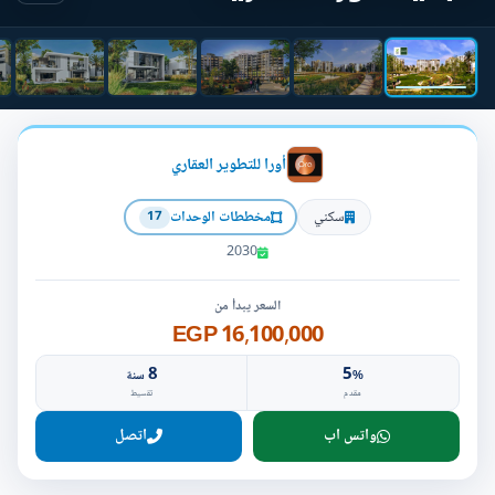
أورا للتطوير العقاري
سكني
مخططات الوحدات
17
2030
السعر يبدأ من
16,100,000 EGP
8
5
%
سنة
مقدم
تقسيط
واتس اب
اتصل