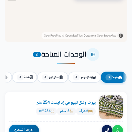
OpenFreeMap
© OpenMapTiles
Data from
OpenStreetMap
الوحدات المتاحة
16
فيلا
بنتهاوس
ستوديو
شقة
تو
3
3
3
3
بيوت وفلل للبيع في زد ايست 254 متر
6 غرف
5 حمام
254 m²
اعرف السعر