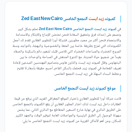
كمبوند
زيد ايست
التجمع الخامس Zed East New Cairo
في
كمبوند زيد ايست التجمع الخامس Zed East New Cairo
نحلم بشكل كبير
ونصمم على إحداث فرق وتحقيق السعادة فنحن نحتضن الإبداع والابتكار والاستدامة
والاستجمام فنحن أكثر من مجرد مطورين، فشركة أورا للتطوير العقاري تقدم لك أجمل
الكمبوندات التي تمزج بطريقة خاصة بين المتعة والخصوصية والبهجة، بالتواجد وسط
المروج الخضراء والمساحات الخضراء التي تلامس قلبك لشعور دائم بالسكينة والصفاء
بعيداً عن ضجيج حياة المدينة، مع التنوع المدهش في المساحة والوحدات ما بين
البنتهاوس وفلل كمبوند زيد ايست والتاون هاوس،بتصاميم المهندسين المبدعين لإعادة
تعريف الفخامة في كمبوند زيد، فحلمك بالسكن الفاخر أصبح حقيقة بأسعار لا تقاوم
وخطط السداد السهلة في زيد ايست التجمع الخامس.
موقع كمبوند زيد ايست التجمع الخامس
قامت شركة أورا للتطوير العقاري باختيار الموقع الجغرافي الفريد الذي يرفع من قيمة
العقارات داخل زيد ايست لذلك اختار المطور العقاري أن يقع الكمبوند بالتجمع الخامس
على الطريق الدائري في نهاية شارع التسعين المتقاطع مع الدائري الثاني، مما يضمن
سهولة الوصول إلى الطرق الرئيسية والمواصلات العامة لتوفير الوقت والجهد الكبير
للسكان، ومن أهم الأماكن القريبة من كمبوند زيد ايست التجمع الخامس ما يلي: