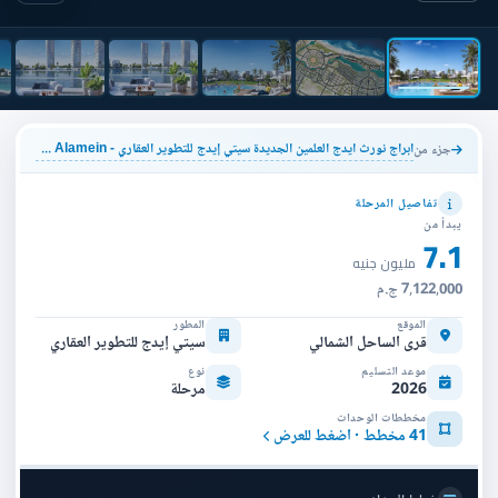
ابراج نورث ايدج العلمين الجديدة سيتي إيدج للتطوير العقاري - North Edge Towers New Alamein
جزء من
تفاصيل المرحلة
يبدأ من
7.1
مليون جنيه
7,122,000 ج.م
الموقع
المطور
قرى الساحل الشمالي
سيتي إيدج للتطوير العقاري
موعد التسليم
نوع
2026
مرحلة
مخططات الوحدات
41 مخطط · اضغط للعرض