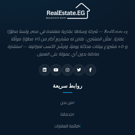
تبعد مزارين العلمين الجديدة 261 كيلو متر عن القاهرة
فيمكن الوصول إليها خلال ساعتين ونصف.
تبعد قرية مزارين العلمين الجديدة 184 كيلو متر عن
RealEstate.eg — شركة وساطة عقارية معتمدة في مصر، ولسنا مطوّرًا
مطروح فيمكن الوصول إليها خلال ساعتين.
عقاريًا. نمثّل المشتري: نقارن له مشاريع أكثر من ٧٥ مطوّرًا موثّقًا
تبعد مزارين العلمين الجديدة 54 كيلو متر عن مطار
و٥٠٠+ مشروع ببيانات محدّثة يوميًا، ونرشّح الأنسب لميزانيته — استشارة
العلمين.
صادقة بدون أي عمولة على العميل.
تبعد قرية مزارين الساحل الشمالي 89 كيلو متر عن مطار
برج العرب.
مرحلة مزارين ايلاند
روابط سريعة
شركة سيتي ايدج تعتبر من أكبر الشركات العقارية التي إنطلقت بمشروعها الفخم
مزارين والذي يتمتع بمزايا خاصة فضلاً عن تصميم داخله مرحلة فريدة من نوعها
من نحن
مزارين ايلاند صاحب الموقع الاستراتيجي الهام والواقع في قلب مدينة العلمين
الجديدة فهو يقترب من المناطق الخدمية، بالاضافة إلى المساحة الشاسعة التي تم
تشييد مزارين ايلاند العلمين الجديدة فهي تشتمل على اللاند سكيب وأجمل
خدماتنا
المسطحات المائية التي تعطيه شكل ومظهر فريد لا مثيل له، كما أن الوحدات
السكنية المتوفرة داخل مزارين ايلاند فهي تتفاوت في المساحات و الأنواع فمنها "
قائمة العقارات
الشاليهات، الفيلات " ذات الديكورات الرائعة، وتتمثل المساحات فيما يلي: