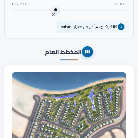
186,217
37,875
أقل من معيار المنطقة
9,489 ج.م
↓
المخطط العام