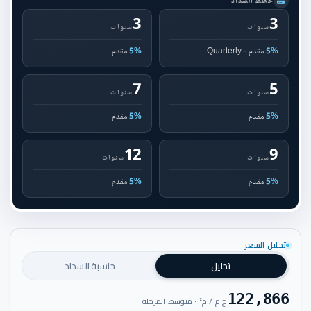
خطط السداد
3
3
سنوات
سنوات
5%
مقدم · Quarterly
5%
مقدم
7
5
سنوات
سنوات
5%
مقدم
5%
مقدم
12
9
سنوات
سنوات
5%
مقدم
5%
مقدم
تحليل السعر
تحليل
حاسبة السداد
122,866
ج.م / م² · متوسط المرحلة