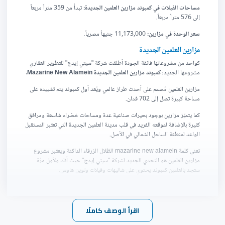
مساحات الفيلات في كمبوند مزارين العلمين الجديدة:
تبدأ من 359 متراً مربعاً
إلى 576 متراً مربعاً.
سعر الوحدة في مزارين:
11,173,000 جنيهاً مصرياً.
مزارين العلمين الجديدة
كواحد من مشروعاتها فائقة الجودة أطلقت شركة "سيتي إيدج" للتطوير العقاري
مشروعها الجديد؛
كمبوند مزارين العلمين الجديدة Mazarine New Alamein
.
مزارين العلمين مُصمم على أحدث طراز عالمي ويُعد أول كمبوند يتم تشييده على
مساحة كبيرة تصل إلى 702 فدان.
كما يتميّز مزارين بوجود بحيرات صناعية عدة ومساحات خضراء شاسعة ومرافق
كثيرة بالإضافة لموقعه الفريد في قلب مدينة العلمين الجديدة التي تعتبر المستقبل
الواعد لمنطقة الساحل الشمالي في الأصل.
تعني كلمة mazarine new alamein الظلال الزرقاء الداكنة ويعتبر مشروع
مزارين العلمين هو التحدي الجديد لشركة "سيتي إيدج" حيث أنك ولأول مرَّة
ستجد بالعلمين كمبوند يحتوي على شاليهات وفيلات وتوين هاوس.
انضم لمُلّاك كمبوند مزارين العلمين الجديدة واستمتع بإجازة مليئة بخدمات
الرفاهية في أكثر مناطق مصر رقيًا.
اقرأ الوصف كاملًا
صمم mazarine على مساحة تمتد لـ
702 فدان
والمباني على مساحة 72 فدان
بتصميمات غاية الروعة فقد تم بناء المباني على شكل حرف U مع زاوية ميل مما