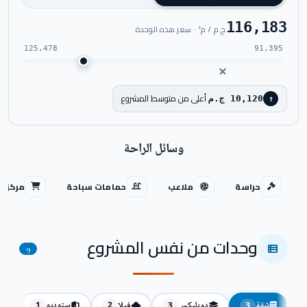
116,183
ج.م / م² · سعر هذه الوحدة
125,478
91,395
أعلى من متوسط المشروع
10,120 ج.م
↑
وسائل الراحة
حراسة
ملاعب
حمامات سباحة
مركز ت
وحدات من نفس المشروع
9
شقة
دوبليكس
فيلا
ستوديو
1
2
3
3