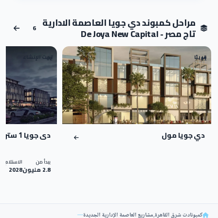
مراحل كمبوند دي جويا العاصمة الادارية
6
تاج مصر - De Joya New Capital
قريبًا
تحت الإنشاء
02
01
دي جويا مول
دى جويا 1 ستريب مول
يبدأ من
الاستلام
2.8 مليون
2028
كمبونادت شرق القاهرة
,
مشاريع العاصمة الإدارية الجديدة
—