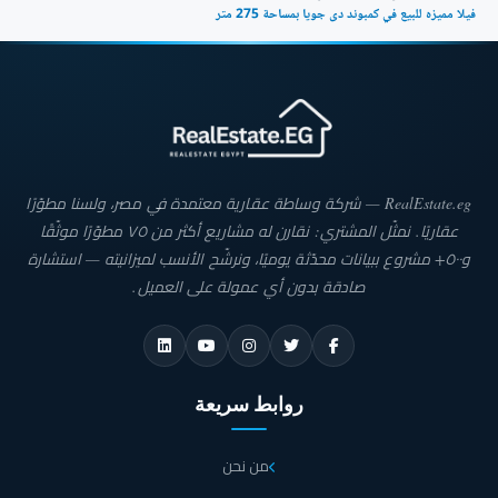
فيلا مميزه للبيع في كمبوند دى جويا بمساحة 275 متر
RealEstate.eg — شركة وساطة عقارية معتمدة في مصر، ولسنا مطوّرًا
عقاريًا. نمثّل المشتري: نقارن له مشاريع أكثر من ٧٥ مطوّرًا موثّقًا
و٥٠٠+ مشروع ببيانات محدّثة يوميًا، ونرشّح الأنسب لميزانيته — استشارة
صادقة بدون أي عمولة على العميل.
روابط سريعة
من نحن