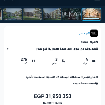
تاج مصر
فيلا
متاحة
كمبوند دي جويا العاصمة الادارية تاج مصر
275
3
4
غرف
حمام
m²
شارع رئيسي
تحديث السعر: منذ 3 أشهر
مخططات الوحدات
29
أضيفت: منذ 5 سنوات
31,950,353 EGP
116,183 EGP/m²