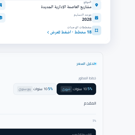
الموقع
مشاريع العاصمة الإدارية الجديدة
موعد التسليم
2028
مخططات الوحدات
18 مخطط · اضغط للعرض
تحليل السعر
خطط المطور
10 سنوات
10 سنوات
·
شهري
·
ربع سنوي
5%
5%
المقدم
5%
القسط الشهري