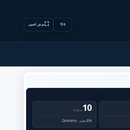
⛶
1
/
4
عرض الصور
10
سنوات
5%
مقدم · Quarterly