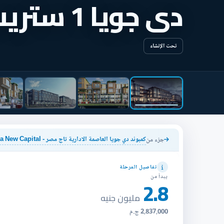
دى جويا 1 ستريب مول
تحت الإنشاء
كمبوند دي جويا العاصمة الادارية تاج مصر - De Joya New Capital
جزء من
تفاصيل المرحلة
يبدأ من
2.8
مليون جنيه
2,837,000 ج.م