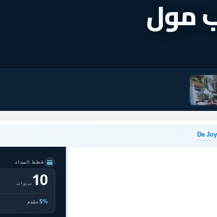
خطط السداد
10
سنوات
5%
مقدم