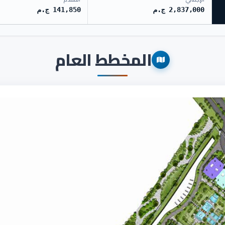
2,837,000 ج.م
141,850 ج.م
المخطط العام