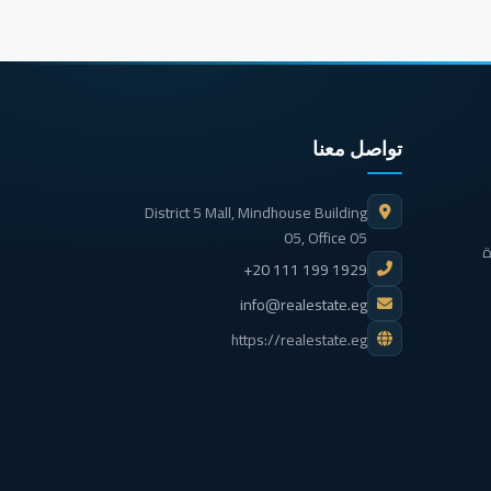
تواصل معنا
District 5 Mall, Mindhouse Building
05, Office 05
ة
+20 111 199 1929
info@realestate.eg
https://realestate.eg