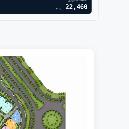
22,460
ج.م