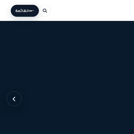
القائمة
›