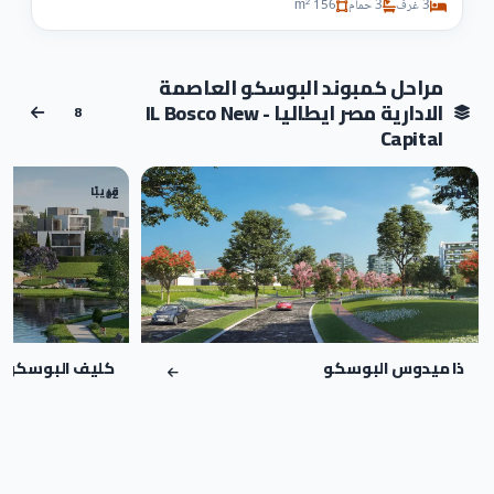
3 غرف
3 حمام
156 m²
مراحل كمبوند البوسكو العاصمة
الادارية مصر ايطاليا - IL Bosco New
8
Capital
قريبًا
قريبًا
02
01
ذا ميدوس البوسكو
كليف البوسكو