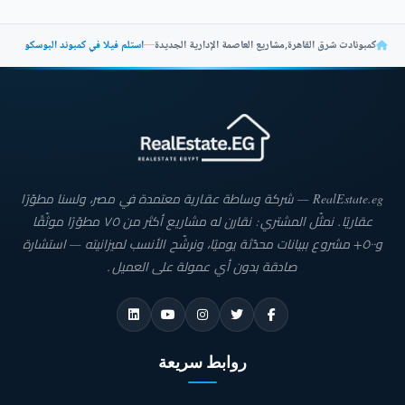
كمبونادت شرق القاهرة
,
مشاريع العاصمة الإدارية الجديدة
—
استلم فيلا في كمبوند البوسكو
RealEstate.eg — شركة وساطة عقارية معتمدة في مصر، ولسنا مطوّرًا
عقاريًا. نمثّل المشتري: نقارن له مشاريع أكثر من ٧٥ مطوّرًا موثّقًا
و٥٠٠+ مشروع ببيانات محدّثة يوميًا، ونرشّح الأنسب لميزانيته — استشارة
صادقة بدون أي عمولة على العميل.
روابط سريعة