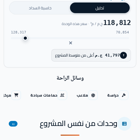
تحليل
حاسبة السداد
118,812
ج.م / م² · سعر هذه الوحدة
128,317
70,854
أعلى من متوسط المشروع
41,797 ج.م
↑
وسائل الراحة
حراسة
ملاعب
حمامات سباحة
مركز ت
وحدات من نفس المشروع
12