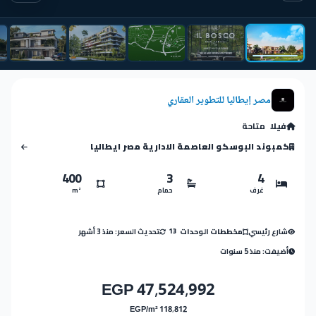
مصر إيطاليا للتطوير العقاري
فيلا
متاحة
كمبوند البوسكو العاصمة الادارية مصر ايطاليا
400
3
4
غرف
حمام
m²
شارع رئيسي
تحديث السعر: منذ 3 أشهر
مخططات الوحدات
13
أضيفت: منذ 5 سنوات
47,524,992 EGP
118,812 EGP/m²