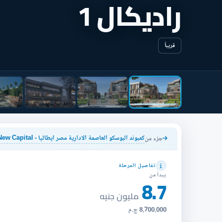
راديكال 1
قريباً
كمبوند البوسكو العاصمة الادارية مصر ايطاليا - IL Bosco New Capital
جزء من
تفاصيل المرحلة
يبدأ من
8.7
مليون جنيه
8,700,000 ج.م