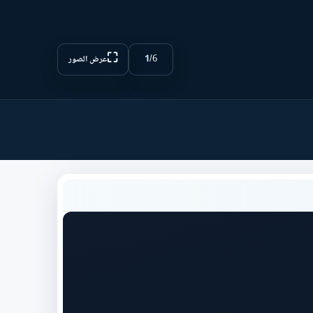
⛶
1
/
6
عرض الصور