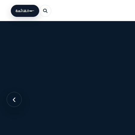
القائمة
›