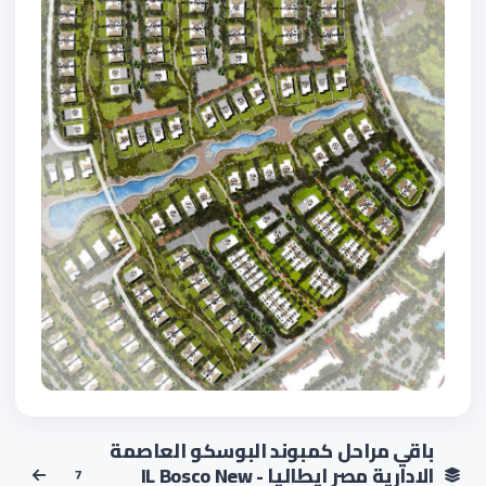
باقي مراحل كمبوند البوسكو العاصمة
الادارية مصر ايطاليا - IL Bosco New
7