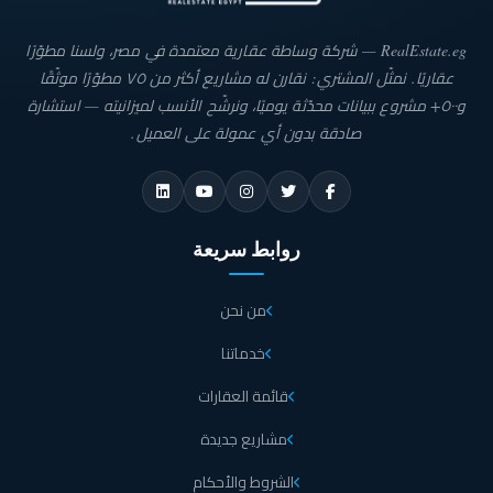
RealEstate.eg — شركة وساطة عقارية معتمدة في مصر، ولسنا مطوّرًا
عقاريًا. نمثّل المشتري: نقارن له مشاريع أكثر من ٧٥ مطوّرًا موثّقًا
و٥٠٠+ مشروع ببيانات محدّثة يوميًا، ونرشّح الأنسب لميزانيته — استشارة
صادقة بدون أي عمولة على العميل.
روابط سريعة
من نحن
خدماتنا
قائمة العقارات
مشاريع جديدة
الشروط والأحكام