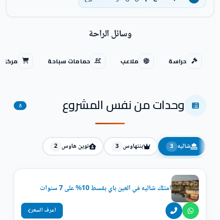
وسائل الراحة
حراسة
ملاعب
حمامات سباحة
مركز ت
وحدات من نفس المشروع
8
شاليه
بنتهاوس
توين هاوس
2
3
3
امتلك شاليه في العين باي بقسط 10% على 7 سنوات
اعرف السعر