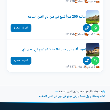
4 غرف
3 حمام
270 m²
شاليه 200 متراً للبيع في عين باى العين السخنه
اعرف السعر
4 غرف
3 حمام
196 m²
تعرف أكثر على سعر شاليه 160م للبيع في العين باي
اعرف السعر
3 غرف
2 حمام
157 m²
منتجعات البحر الاحمر
,
قرى العين السخنة
—
تملك وحدتك بأول قسط بأرقى موقع في عين باى العين السخنه