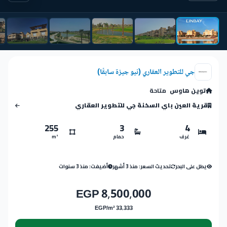
جي للتطوير العقاري (نيو جيزة سابقًا)
توين هاوس
متاحة
قرية العين باي السخنة جي للتطوير العقاري
255
3
4
غرف
حمام
m²
يطل على البحر
تحديث السعر: منذ 3 أشهر
أضيفت: منذ 3 سنوات
8,500,000 EGP
33,333 EGP/m²