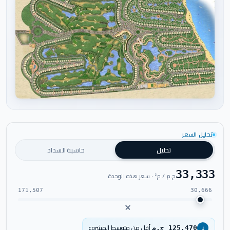
اضغط للتكبير
تحليل السعر
تحليل
حاسبة السداد
33,333
ج.م / م² · سعر هذه الوحدة
171,507
30,666
أقل من متوسط المشروع
125,470 ج.م
↓