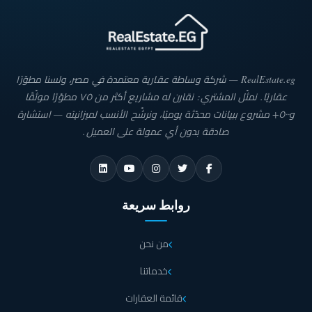
RealEstate.eg — شركة وساطة عقارية معتمدة في مصر، ولسنا مطوّرًا
عقاريًا. نمثّل المشتري: نقارن له مشاريع أكثر من ٧٥ مطوّرًا موثّقًا
و٥٠٠+ مشروع ببيانات محدّثة يوميًا، ونرشّح الأنسب لميزانيته — استشارة
صادقة بدون أي عمولة على العميل.
روابط سريعة
من نحن
خدماتنا
قائمة العقارات