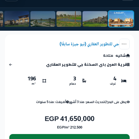
جي للتطوير العقاري (نيو جيزة سابقًا)
شاليه
متاحة
قرية العين باي السخنة جي للتطوير العقاري
196
3
4
غرف
حمام
m²
يطل على البحر
تحديث السعر: منذ 3 أشهر
أضيفت: منذ 5 سنوات
41,650,000 EGP
212,500 EGP/m²