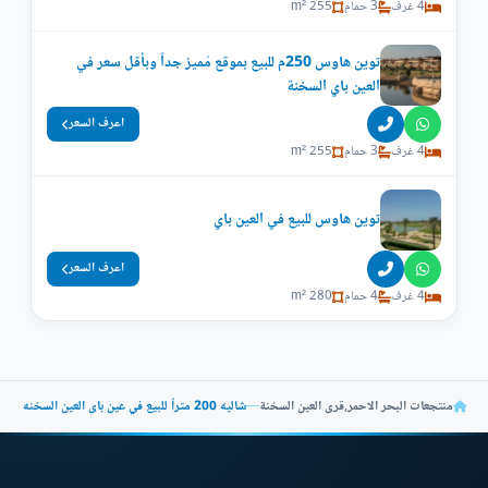
4 غرف
3 حمام
255 m²
توين هاوس 250م للبيع بموقع مُميز جداً وبأقل سعر في
العين باي السخنة
اعرف السعر
4 غرف
3 حمام
255 m²
توين هاوس للبيع في العين باي
اعرف السعر
4 غرف
4 حمام
280 m²
منتجعات البحر الاحمر
,
قرى العين السخنة
—
شاليه 200 متراً للبيع في عين باى العين السخنه