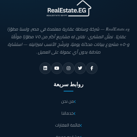
RealEstate.eg — شركة وساطة عقارية معتمدة في مصر، ولسنا مطوّرًا
عقاريًا. نمثّل المشتري: نقارن له مشاريع أكثر من ٧٥ مطوّرًا موثّقًا
و٥٠٠+ مشروع ببيانات محدّثة يوميًا، ونرشّح الأنسب لميزانيته — استشارة
صادقة بدون أي عمولة على العميل.
روابط سريعة
من نحن
خدماتنا
قائمة العقارات