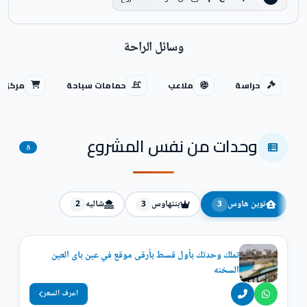
وسائل الراحة
حراسة
ملاعب
حمامات سباحة
مركز ت
وحدات من نفس المشروع
8
توين هاوس
بنتهاوس
شاليه
2
3
3
تملك وحدتك بأول قسط بأرقى موقع في عين باى العين
السخنه
اعرف السعر