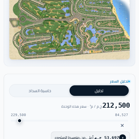
اضغط للتكبير
تحليل السعر
تحليل
حاسبة السداد
212,500
ج.م / م² · سعر هذه الوحدة
229,500
84,527
أعلى من متوسط المشروع
53,697 ج.م
↑