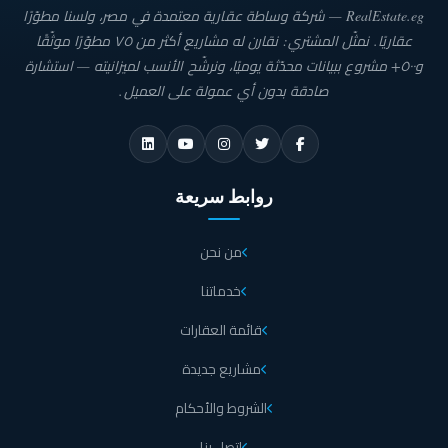
RealEstate.eg — شركة وساطة عقارية معتمدة في مصر، ولسنا مطوّرًا
عقاريًا. نمثّل المشتري: نقارن له مشاريع أكثر من ٧٥ مطوّرًا موثّقًا
و٥٠٠+ مشروع ببيانات محدّثة يوميًا، ونرشّح الأنسب لميزانيته — استشارة
صادقة بدون أي عمولة على العميل.
روابط سريعة
من نحن
خدماتنا
قائمة العقارات
مشاريع جديدة
الشروط والأحكام
اتصل بنا