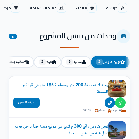
حراسة
ملاعب
حمامات سباحة
مركز ت
وحدات من نفس المشروع
11
توين هاوس
شاليه
فيلا
شاليه بحديقة
2
3
3
3
وحدتك بحديقة 200 متر ومساحة 185 متر في قرية جاز
السخنة
اعرف السعر
4 غرف
3 حمام
185 m²
توين هاوس رائع 300 م للبيع في موقع مميز جدا داخل قرية
ليتل فينيس العين السخنة