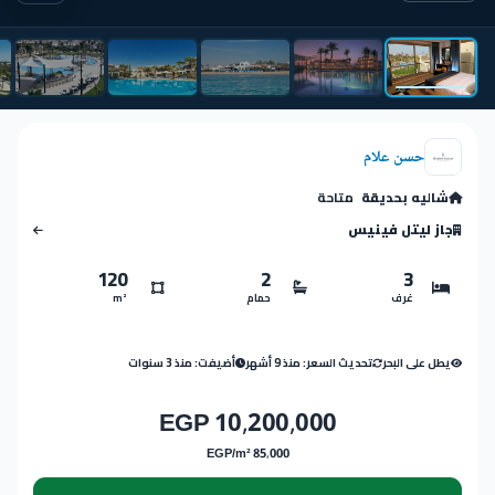
حسن علام
شاليه بحديقة
متاحة
جاز ليتل فينيس
120
2
3
غرف
حمام
m²
يطل على البحر
تحديث السعر: منذ 9 أشهر
أضيفت: منذ 3 سنوات
10,200,000 EGP
85,000 EGP/m²