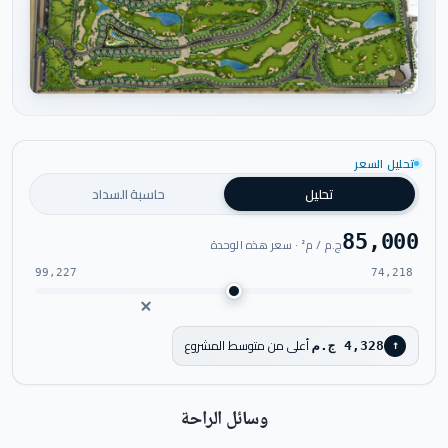
اضغط للتكبير
تحليل السعر
تحليل
حاسبة السداد
85,000
ج.م / م² · سعر هذه الوحدة
99,227
74,218
أعلى من متوسط المشروع
4,328 ج.م
↑
وسائل الراحة