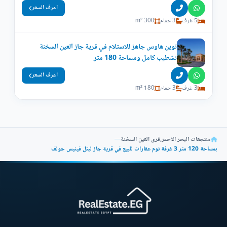
اعرف السعر
5 غرف
3 حمام
300 m²
توين هاوس جاهز للاستلام في قرية جاز العين السخنة
تشطيب كامل ومساحة 180 متر
اعرف السعر
3 غرف
3 حمام
180 m²
منتجعات البحر الاحمر
,
قرى العين السخنة
—
بمساحة 120 متر 3 غرفة نوم عقارات للبيع في قرية جاز ليتل فينيس جولف