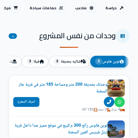
حراسة
ملاعب
حمامات سباحة
مركز ت
وحدات من نفس المشروع
11
توين هاوس
شاليه بحديقة
فيلا
شاليه
2
3
3
3
وحدتك بحديقة 200 متر ومساحة 185 متر في قرية جاز
السخنة
اعرف السعر
4 غرف
3 حمام
185 m²
توين هاوس رائع 300 م للبيع في موقع مميز جدا داخل قرية
ليتل فينيس العين السخنة