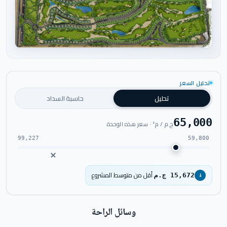
اضغط للتكبير
تحليل السعر
تحليل
حاسبة السداد
65,000
ج.م / م² · سعر هذه الوحدة
99,227
59,800
أقل من متوسط المشروع
15,672 ج.م
↓
وسائل الراحة