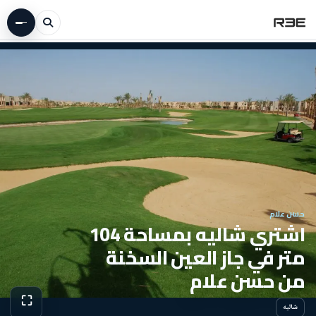
حسن علام
اشتري شاليه بمساحة 104
متر في جاز العين السخنة
من حسن علام
⛶
شاليه
عرض الص