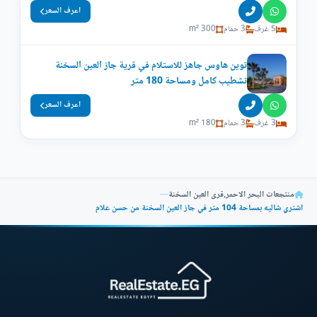
اعرف السعر
5 غرف
3 حمام
300 m²
توين هاوس جاهز للاستلام في قرية جاز العين السخنة
تشطيب كامل ومساحة 180 متر
اعرف السعر
3 غرف
3 حمام
180 m²
منتجعات البحر الاحمر
,
قرى العين السخنة
—
اشتري شاليه بمساحة 104 متر في جاز العين السخنة من حسن علام