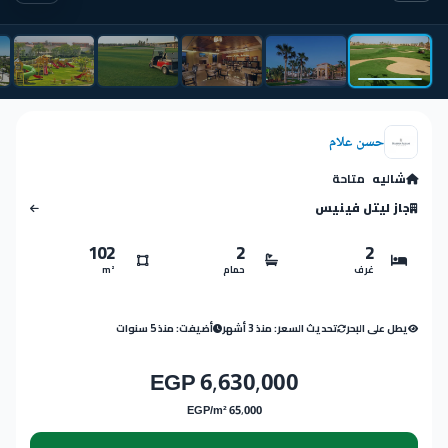
حسن علام
شاليه
متاحة
جاز ليتل فينيس
102
2
2
غرف
حمام
m²
يطل على البحر
تحديث السعر: منذ 3 أشهر
أضيفت: منذ 5 سنوات
6,630,000 EGP
65,000 EGP/m²