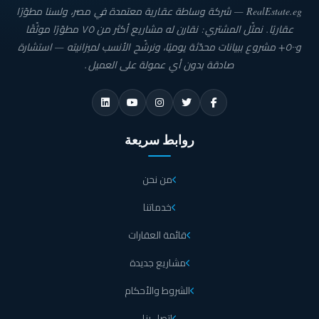
RealEstate.eg — شركة وساطة عقارية معتمدة في مصر، ولسنا مطوّرًا
عقاريًا. نمثّل المشتري: نقارن له مشاريع أكثر من ٧٥ مطوّرًا موثّقًا
و٥٠٠+ مشروع ببيانات محدّثة يوميًا، ونرشّح الأنسب لميزانيته — استشارة
صادقة بدون أي عمولة على العميل.
روابط سريعة
من نحن
خدماتنا
قائمة العقارات
مشاريع جديدة
الشروط والأحكام
اتصل بنا