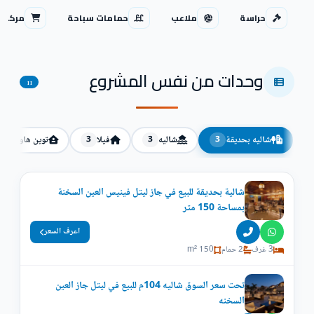
حراسة
ملاعب
حمامات سباحة
مركز ت
وحدات من نفس المشروع
11
شاليه بحديقة
شاليه
فيلا
توين هاوس
2
3
3
3
شالية بحديقة للبيع في جاز ليتل فينيس العين السخنة
بمساحة 150 متر
اعرف السعر
3 غرف
2 حمام
150 m²
تحت سعر السوق شاليه 104م للبيع في ليتل جاز العين
السخنه