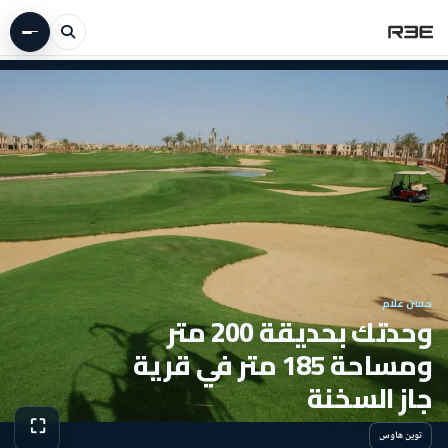
حسن علام
وحدتك بحديقة 200 متر
ومساحة 185 متر في قرية
جاز السخنة
⛶
توين هاوس
عرض الص