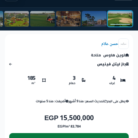
حسن علام
توين هاوس
متاحة
جاز ليتل فينيس
185
3
4
غرف
حمام
m²
يطل على البحر
تحديث السعر: منذ 9 أشهر
أضيفت: منذ 5 سنوات
15,500,000 EGP
83,784 EGP/m²