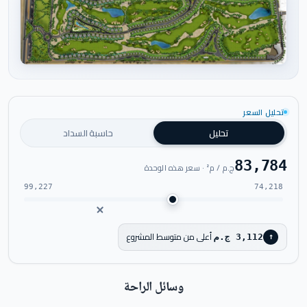
اضغط للتكبير
تحليل السعر
تحليل
حاسبة السداد
83,784
ج.م / م² · سعر هذه الوحدة
99,227
74,218
أعلى من متوسط المشروع
3,112 ج.م
↑
وسائل الراحة