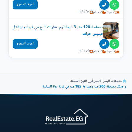
اعرف السعر
2 غرف
2 حمام
104 m²
بمساحة 120 متر 3 غرفة نوم عقارات للبيع في قرية جاز ليتل
فينيس جولف
اعرف السعر
3 غرف
2 حمام
120 m²
منتجعات البحر الاحمر
,
قرى العين السخنة
—
وحدتك بحديقة 200 متر ومساحة 185 متر في قرية جاز السخنة