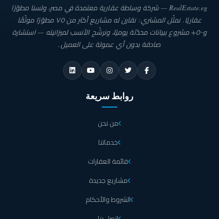
RealEstate.eg — شركة وساطة عقارية معتمدة في مصر، ولسنا مطوّرًا
عقاريًا. نمثّل المشتري: نقارن له مشاريع أكثر من ٧٥ مطوّرًا موثّقًا
و٥٠٠+ مشروع ببيانات محدّثة يوميًا، ونرشّح الأنسب لميزانيته — استشارة
صادقة بدون أي عمولة على العميل.
روابط سريعة
من نحن
خدماتنا
قائمة العقارات
مشاريع جديدة
الشروط والأحكام
اتصل بنا