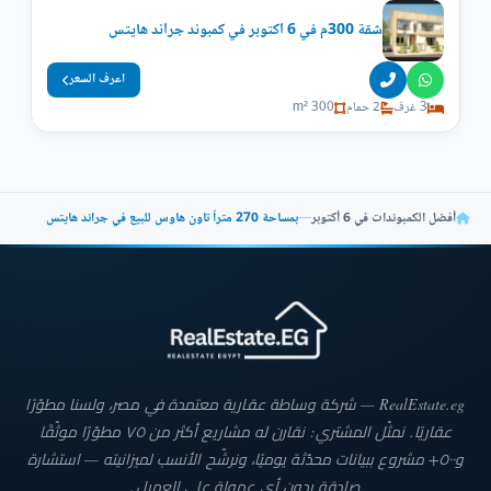
شقة 300م في 6 اكتوبر في كمبوند جراند هايتس
اعرف السعر
3 غرف
2 حمام
300 m²
أفضل الكمبوندات في 6 أكتوبر
—
بمساحة 270 متراً تاون هاوس للبيع في جراند هايتس
RealEstate.eg — شركة وساطة عقارية معتمدة في مصر، ولسنا مطوّرًا
عقاريًا. نمثّل المشتري: نقارن له مشاريع أكثر من ٧٥ مطوّرًا موثّقًا
و٥٠٠+ مشروع ببيانات محدّثة يوميًا، ونرشّح الأنسب لميزانيته — استشارة
صادقة بدون أي عمولة على العميل.