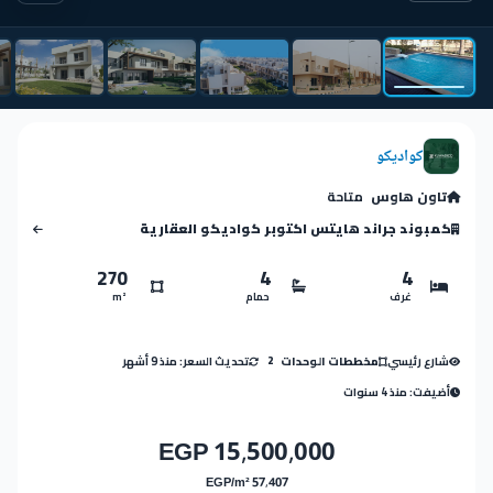
كواديكو
تاون هاوس
متاحة
كمبوند جراند هايتس اكتوبر كواديكو العقارية
270
4
4
غرف
حمام
m²
شارع رئيسي
تحديث السعر: منذ 9 أشهر
مخططات الوحدات
2
أضيفت: منذ 4 سنوات
15,500,000 EGP
57,407 EGP/m²