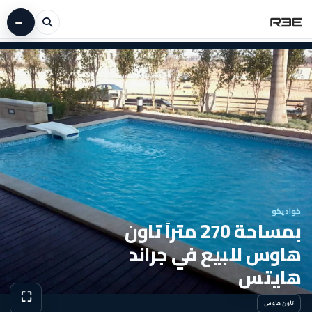
كواديكو
بمساحة 270 متراً تاون
هاوس للبيع في جراند
هايتس
⛶
تاون هاوس
عرض الص