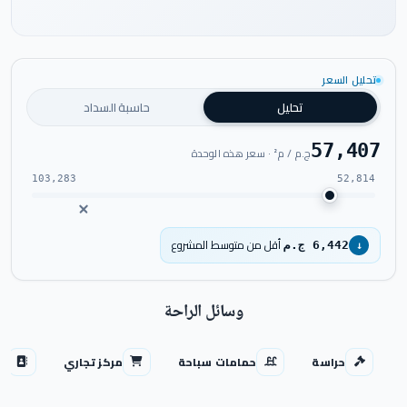
تحليل السعر
شاهد فيديو المشروع
تحليل
حاسبة السداد
57,407
ج.م / م² · سعر هذه الوحدة
103,283
52,814
أقل من متوسط المشروع
6,442 ج.م
↓
وسائل الراحة
حراسة
حمامات سباحة
مركز تجاري
من