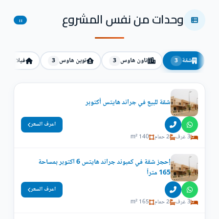
وحدات من نفس المشروع
11
شقة
تاون هاوس
توين هاوس
فيلا
2
3
3
3
شقة للبيع في جراند هايتس أكتوبر
اعرف السعر
3 غرف
2 حمام
140 m²
إحجز شقة في كمبوند جراند هايتس 6 اكتوبر بمساحة
165 متراً
اعرف السعر
3 غرف
2 حمام
165 m²