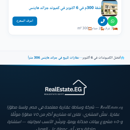
شقة 300م في 6 اكتوبر في كمبوند جراند هايتس
اعرف السعر
3 غرف
2 حمام
300 m²
أفضل الكمبوندات في 6 أكتوبر
—
عقارات للبيع في جراند هايتس 306 متراً
RealEstate.eg — شركة وساطة عقارية معتمدة في مصر، ولسنا مطوّرًا
عقاريًا. نمثّل المشتري: نقارن له مشاريع أكثر من ٧٥ مطوّرًا موثّقًا
و٥٠٠+ مشروع ببيانات محدّثة يوميًا، ونرشّح الأنسب لميزانيته — استشارة
صادقة بدون أي عمولة على العميل.