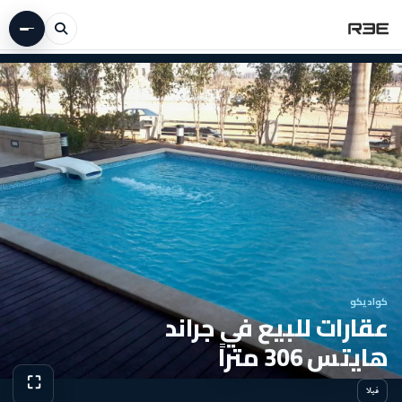
كواديكو
عقارات للبيع في جراند
هايتس 306 متراً
⛶
فيلا
عرض الص