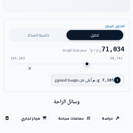
تحليل السعر
شاهد فيديو المشروع
تحليل
حاسبة السداد
71,034
ج.م / م² · سعر هذه الوحدة
103,283
58,741
أعلى من متوسط المشروع
7,185 ج.م
↑
وسائل الراحة
حراسة
حمامات سباحة
مركز تجاري
من