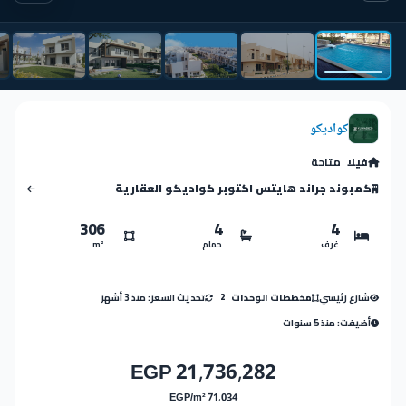
كواديكو
فيلا
متاحة
كمبوند جراند هايتس اكتوبر كواديكو العقارية
306
4
4
غرف
حمام
m²
شارع رئيسي
تحديث السعر: منذ 3 أشهر
مخططات الوحدات
2
أضيفت: منذ 5 سنوات
21,736,282 EGP
71,034 EGP/m²