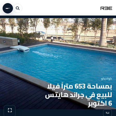
كواديكو
بمساحة 653 متراً فيلا
للبيع في جراند هايتس
6 اكتوبر
⛶
فيلا
عرض الص