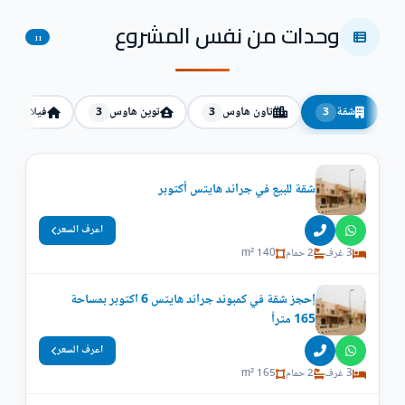
وحدات من نفس المشروع
11
شقة
تاون هاوس
توين هاوس
فيلا
2
3
3
3
شقة للبيع في جراند هايتس أكتوبر
اعرف السعر
3 غرف
2 حمام
140 m²
إحجز شقة في كمبوند جراند هايتس 6 اكتوبر بمساحة
165 متراً
اعرف السعر
3 غرف
2 حمام
165 m²