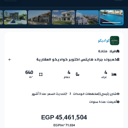
كواديكو
فيلا
متاحة
كمبوند جراند هايتس اكتوبر كواديكو العقارية
640
4
4
غرف
حمام
m²
شارع رئيسي
تحديث السعر: منذ 3 أشهر
مخططات الوحدات
2
أضيفت: منذ 4 سنوات
45,461,504 EGP
71,034 EGP/m²