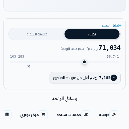
تحليل السعر
شاهد فيديو المشروع
تحليل
حاسبة السداد
71,034
ج.م / م² · سعر هذه الوحدة
103,283
58,741
أعلى من متوسط المشروع
7,185 ج.م
↑
وسائل الراحة
حراسة
حمامات سباحة
مركز تجاري
من