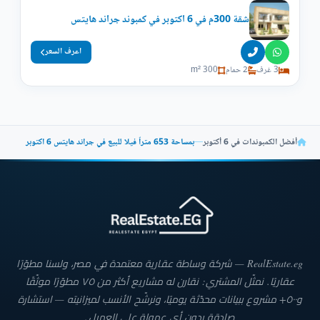
شقة 300م في 6 اكتوبر في كمبوند جراند هايتس
اعرف السعر
3 غرف
2 حمام
300 m²
أفضل الكمبوندات في 6 أكتوبر
—
بمساحة 653 متراً فيلا للبيع في جراند هايتس 6 اكتوبر
RealEstate.eg — شركة وساطة عقارية معتمدة في مصر، ولسنا مطوّرًا
عقاريًا. نمثّل المشتري: نقارن له مشاريع أكثر من ٧٥ مطوّرًا موثّقًا
و٥٠٠+ مشروع ببيانات محدّثة يوميًا، ونرشّح الأنسب لميزانيته — استشارة
صادقة بدون أي عمولة على العميل.