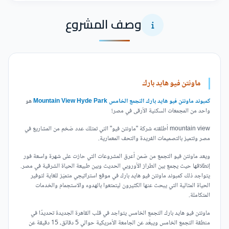
وصف المشروع
ماونتن فيو هايد بارك
كمبوند ماونتن فيو هايد بارك التجمع الخامس Mountain View Hyde Park
هو
واحد من المجمعات السكنية الأرقى في مصر!
mountain view أطلقته شركة "ماونتن فيو" التي تمتلك عدد ضخم من المشاريع في
مصر وتتميز بالتصميمات الفريدة والتحف المعمارية.
ويعد ماونتن فيو التجمع من ضمن أعرق المشروعات التي حازت على شهرة واسعة فور
إنطلاقها حيث يجمع بين الطراز الأوروبي الحديث وبين طبيعة الحياة الشرقية في مصر.
يتواجد ذلك كمبوند ماونتن فيو هايد بارك في موقع استراتيجي متميّز للغاية لتوفير
الحياة المثالية التي يبحث عنها الكثيرون ليتمتعوا بالهدوء والاستجمام والخدمات
المتكاملة.
ماونتن فيو هايد بارك التجمع الخامس يتواجد في قلب القاهرة الجديدة تحديدًا في
منطقة التجمع الخامس ويبعُد عن الجامعة الأمريكية حوالي 5 دقائق، 15 دقيقة عن