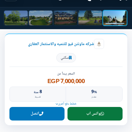
شركه ماونتن فيو للتنميه والاستثمار العقاري
سكني
السعر يبدأ من
7,000,000 EGP
8
9
%
سنة
مقدم
تقسيط
خطط دفع أخرى
واتس اب
اتصل