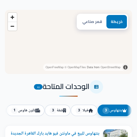
خريطة
قمر صناعي
OpenFreeMap
© OpenMapTiles
Data from
OpenStreetMap
الوحدات المتاحة
12
بنتهاوس
فيلا
شقة
تاون هاوس
1
3
3
3
بنتهاوس للبيع في ماونتن فيو هايد بارك القاهرة الجديدة