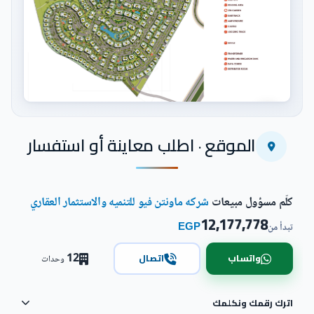
اضغط للتكبير
الموقع · اطلب معاينة أو استفسار
كلّم مسؤول مبيعات
شركه ماونتن فيو للتنميه والاستثمار العقاري
12,177,778
EGP
تبدأ من
12
واتساب
اتصال
وحدات
اترك رقمك ونكلمك