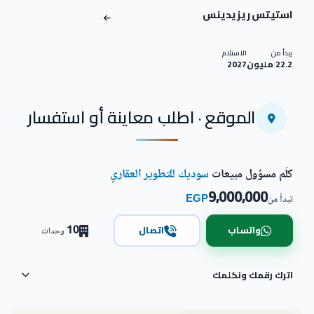
استيتس ريزيدينس
يبدأ من
الاستلام
22.2 مليون
2027
الموقع · اطلب معاينة أو استفسار
كلّم مسؤول مبيعات
سوديك للتطوير العقاري
9,000,000
EGP
تبدأ من
10
واتساب
اتصال
وحدات
اترك رقمك ونكلمك