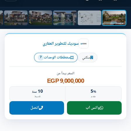
سوديك للتطوير العقاري
سكني
مخططات الوحدات
7
السعر يبدأ من
9,000,000 EGP
10
5
%
سنة
مقدم
تقسيط
واتس اب
اتصل