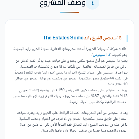
وصف المشروع
ذا استيتس الشيخ زايد
The Estates Sodic
أطلقت شركة "سوديك" الشهيرة أحدث مشروعاتها العقارية بمدينة الشيخ زايد الجديدة
وهو كمبوند "
ذا استيتوس
".
يعتبر ذا
استيتس هو أول مُجمع سكني يحتوي على فيلات حيث يوفِّر القدر الأمثل من
الرقي عن طريق تصميماته العالمية التي نفَّذتها شركة ديوان للاستشارات الهندسية.
يتواجد ذا
استيتس على امتداد الشيخ زايد أو ما يدعى "نيو زايد" بغرب القاهرة تحديدًا
في الكيلو 44 بطريق مصر إسكندرية الصحراوي ويفصله عن بوابة الصحراوي حوالي
10 دقائق فقط.
ويمتد ذا استيتس على مساحة كبيرة تقدر بنحو 150 فدان وبنسبة إنشاءات حوالي
13% فقط والمتبقي 87% من مساحة مشروع سوديك الشيخ زايد الإجمالية مخصص
لخدمات الرفاهية وكافة سبل الحياة الرغيدة.
يعد ذا
استيتس من أهم المشروعات العملاقة الواقعة بقلب الشيخ زايد، ينفرد بموقعه
الممتاز على طريق مصر إسكندرية الصحراوي، لا تتردد في اختيار وحدتك السكنية
داخل مشروع سوديك الشيخ زايد العملاق فهو الملجأ الأول لكل الباحثين عن حياة
الهدوء والخصوصية بعيدا عن صخب الحياة وازدحامها بالعاصمة.