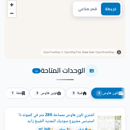
خريطة
قمر صناعي
OpenFreeMap
© OpenMapTiles
Data from
OpenStreetMap
الوحدات المتاحة
10
تاون هاوس
فيلا
توين هاوس
شقة
1
3
3
3
اشتري تاون هاوس بمساحة 286 متر في كمبوند ذا
استيتس مشروع سوديك الجديد الشيخ زايد
4 غرف
3 حمام
268 m²