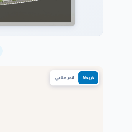
خريطة
قمر صناعي