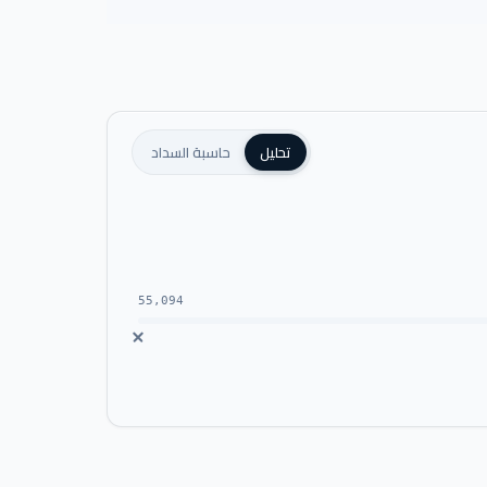
تحليل
حاسبة السداد
55,094