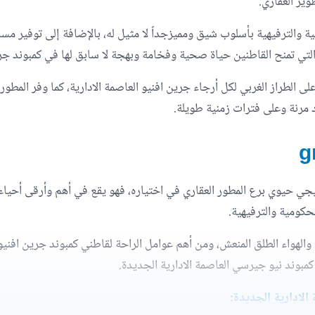
ير العقاري.
ة والترفيهية بأسلوب شيق ومميزجداً لا مثيل له، بالإضافة إلى توفير 
 التي تمنح القاطنين حياة صحية وفخامة وبهجة لا سابق لها في كمبوند جر
لى الطراز الغربي لكل أرجاء جرين افنيو العاصمة الادارية، كما وفر المط
 مرنة وعلى فترات زمنية طويلة.
تيجي حيوي برع المطور العقاري في اختياره، فهو يقع في أهم وأرقى أحياء 
م والهواء الطلق المنعش، ومن أهم عوامل الراحة لقاطني كمبوند جرين افن
كمبوند نيو جيرسي العاصمة الادارية الجديدة.
 الادارية الجديدة: