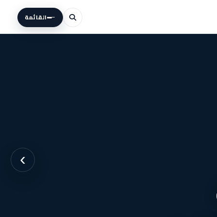
القائمة
›