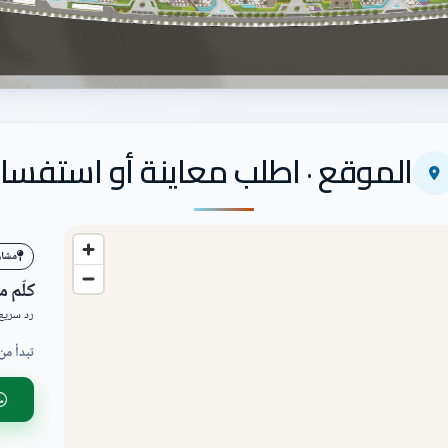
الموقع · اطلب معاينة أو استفسار
مشاري
كلّم 
رد سريع 
تبدأ من