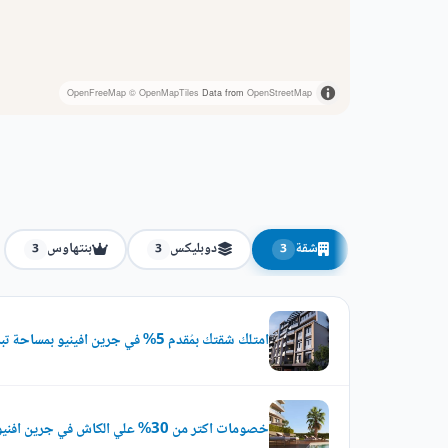
OpenFreeMap
© OpenMapTiles
Data from
OpenStreetMap
شقة
دوبليكس
بنتهاوس
3
3
3
امتلك شقتك بمُقدم 5% في جرين افينيو بمساحة تبدأ من 135 متر
خصومات اكتر من 30% علي الكاش في جرين افنيو