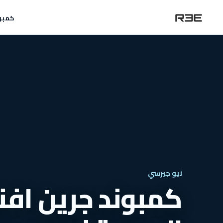
كمبو
نيو جيرسي
كمبوند جرين افني