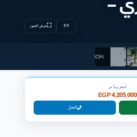
ري –
⛶
1
/
9
عرض الصور
السعر يبدأ من
4,205,000 EGP
اتصل