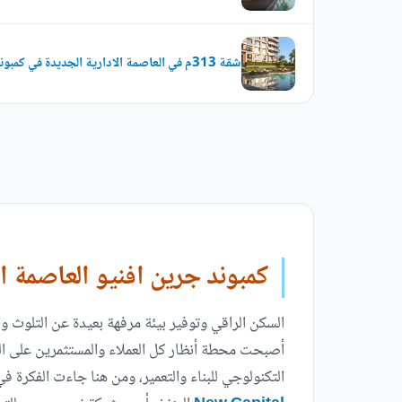
شقة 313م في العاصمة الادارية الجديدة في كمبوند جرين افنيو
كمبوند جرين افنيو العاصمة ال
السكن الراقي وتوفير بيئة مرفهة بعيدة عن التلوث وال
أصبحت محطة أنظار كل العملاء والمستثمرين على الص
التكنولوجي للبناء والتعمير، ومن هنا جاءت الفكرة 