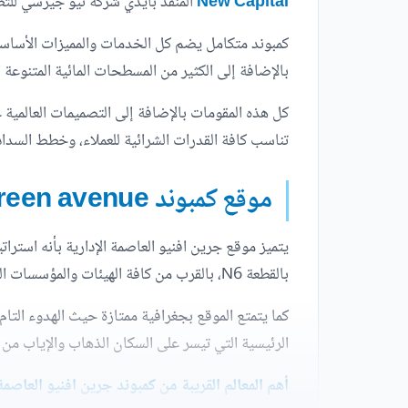
New Capital
المنفذ بأيدي شركة نيو جيرسي للتطو
كمبوند متكامل يضم كل الخدمات والمميزات الأساسي
بالإضافة إلى الكثير من المسطحات المائية المتنوعة
كل هذه المقومات بالإضافة إلى التصميمات العالمية ع
تناسب كافة القدرات الشرائية للعملاء، وخطط السداد
موقع كمبوند green avenue
يتميز موقع جرين افنيو العاصمة الإدارية بأنه استرا
بالقطعة N6، بالقرب من كافة الهيئات والمؤسسات الحكومية والترفيهية.
كما يتمتع الموقع بجغرافية ممتازة حيث الهدوء التا
الرئيسية التي تيسر على السكان الذهاب والإياب من 
أهم المعالم القريبة من كمبوند جرين افنيو العاصمة