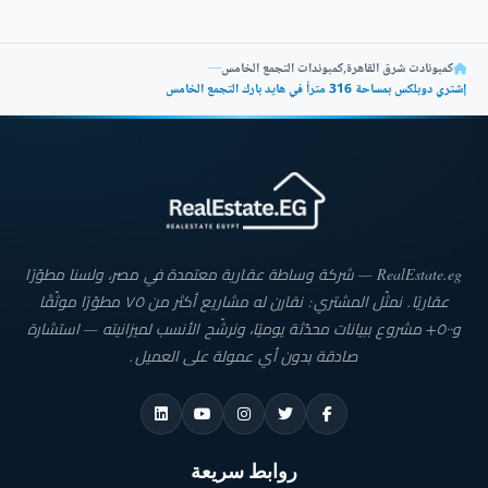
كمبونادت شرق القاهرة
,
كمبوندات التجمع الخامس
—
إشتري دوبلكس بمساحة 316 متراً في هايد بارك التجمع الخامس
RealEstate.eg — شركة وساطة عقارية معتمدة في مصر، ولسنا مطوّرًا
عقاريًا. نمثّل المشتري: نقارن له مشاريع أكثر من ٧٥ مطوّرًا موثّقًا
و٥٠٠+ مشروع ببيانات محدّثة يوميًا، ونرشّح الأنسب لميزانيته — استشارة
صادقة بدون أي عمولة على العميل.
روابط سريعة