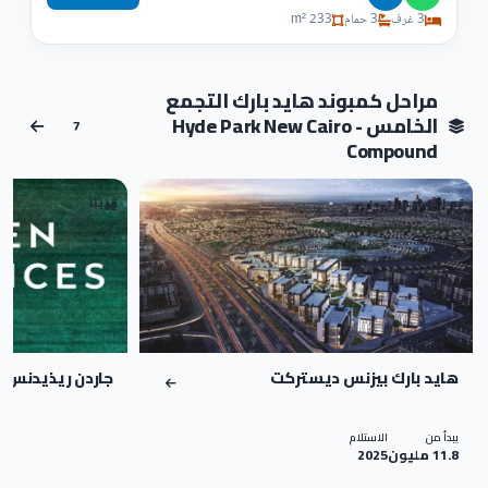
3 غرف
3 حمام
233 m²
مراحل كمبوند هايد بارك التجمع
الخامس - Hyde Park New Cairo
7
Compound
تم التسليم
قريبًا
02
01
هايد بارك بيزنس ديستركت
جاردن ريذيدنس ه
يبدأ من
الاستلام
11.8 مليون
2025