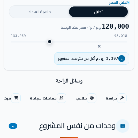
تحليل السعر
تحليل
حاسبة السداد
120,000
ج.م / م² · سعر هذه الوحدة
133,269
98,018
أقل من متوسط المشروع
3,397 ج.م
↓
وسائل الراحة
حراسة
ملاعب
حمامات سباحة
مركز ت
وحدات من نفس المشروع
15