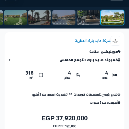
شركة هايد بارك العقارية
دوبليكس
متاحة
كمبوند هايد بارك التجمع الخامس
316
4
4
غرف
حمام
m²
شارع رئيسي
تحديث السعر: منذ 3 أشهر
مخططات الوحدات
39
أضيفت: منذ 5 سنوات
37,920,000 EGP
120,000 EGP/m²